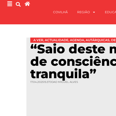
COVILHÃ
REGIÃO
EDUC
A VER
,
ACTUALIDADE
,
AGENDA
,
AUTÁRQUICAS
,
DE
“Saio deste
de consciênc
tranquila”
17.04.2025
15:37
JOAO MIGUEL ALVES