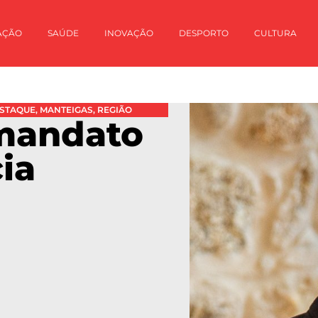
AÇÃO
SAÚDE
INOVAÇÃO
DESPORTO
CULTURA
STAQUE
,
MANTEIGAS
,
REGIÃO
 mandato
ia