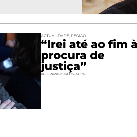
ACTUALIDADE
,
REGIÃO
“Irei até ao fim 
procura de
justiça”
06.05.2020
13:51
REDACAO NC