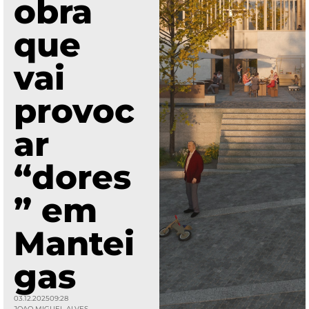
obra
que
vai
provoc
ar
“dores
” em
Mantei
gas
03.12.2025
09:28
JOAO MIGUEL ALVES