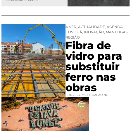
A VER
,
ACTUALIDADE
,
AGENDA
,
COVILHÃ
,
INOVAÇÃO
,
MANTEIGAS
,
REGIÃO
Fibra de
vidro para
substituir
ferro nas
obras
15.10.2024
13:30
REDACAO NC