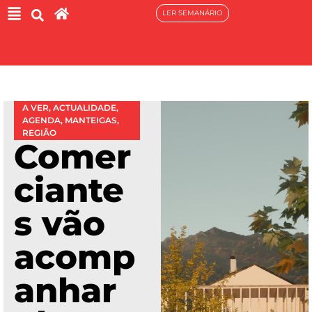
LER SEMANÁRIO
A VER
,
ACTUALIDADE
,
AGENDA
,
MANTEIGAS
,
REGIÃO
Comer
ciante
s vão
acomp
anhar