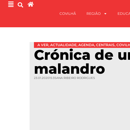
COVILHÃ
REGIÃO
EDUC
A VER
,
ACTUALIDADE
,
AGENDA
,
CENTRAIS
,
COVIL
Crónica de 
malandro
23.01.2020
15:35
ANA RIBEIRO RODRIGUES