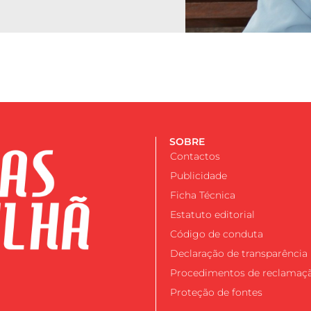
SOBRE
Contactos
Publicidade
Ficha Técnica
Estatuto editorial
Código de conduta
Declaração de transparência
Procedimentos de reclamaç
Proteção de fontes