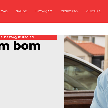
AÇÃO
SAÚDE
INOVAÇÃO
DESPORTO
CULTURA
HÃ
,
DESTAQUE
,
REGIÃO
um bom