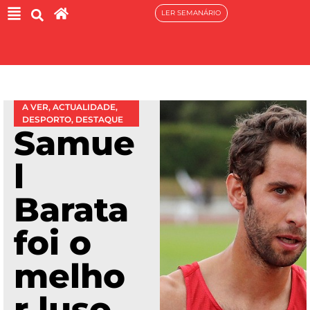
LER SEMANÁRIO
A VER
,
ACTUALIDADE
,
DESPORTO
,
DESTAQUE
Samue
l
Barata
foi o
melho
r luso