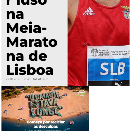
na
Meia-
Marato
na de
Lisboa
22.10.2021
15:26
REDACAO NC