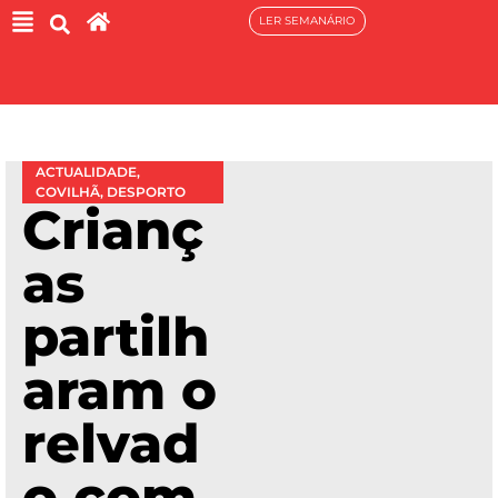
LER SEMANÁRIO
ACTUALIDADE
,
COVILHÃ
,
DESPORTO
Crianç
as
partilh
aram o
relvad
o com