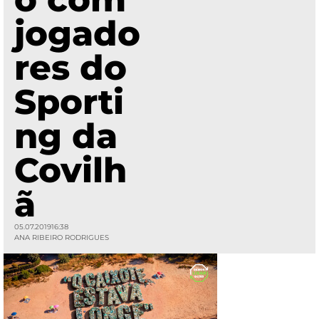
jogado
res do
Sporti
ng da
Covilh
ã
05.07.2019
16:38
ANA RIBEIRO RODRIGUES