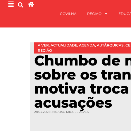
COVILHÃ
REGIÃO
EDUC
A VER
,
ACTUALIDADE
,
AGENDA
,
AUTÁRQUICAS
,
CE
REGIÃO
Chumbo de 
sobre os tra
motiva troca
acusações
28.04.2026
14:16
JOAO MIGUEL ALVES