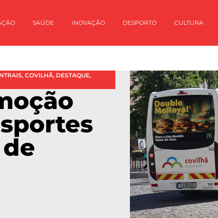
AÇÃO
SAÚDE
INOVAÇÃO
DESPORTO
CULTURA
NTRAIS
,
COVILHÃ
,
DESTAQUE
,
moção
nsportes
 de