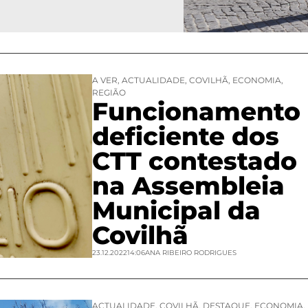
A VER
,
ACTUALIDADE
,
COVILHÃ
,
ECONOMIA
,
REGIÃO
Funcionamento
deficiente dos
CTT contestado
na Assembleia
Municipal da
Covilhã
23.12.2022
14:06
ANA RIBEIRO RODRIGUES
ACTUALIDADE
,
COVILHÃ
,
DESTAQUE
,
ECONOMIA
,