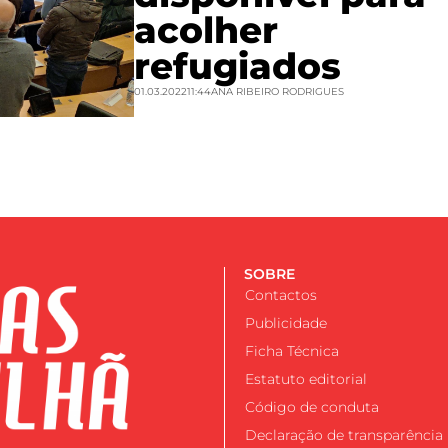
acolher
refugiados
01.03.2022
11:44
ANA RIBEIRO RODRIGUES
SOBRE
Contactos
Publicidade
Ficha Técnica
Estatuto editorial
Código de conduta
Declaração de transparência