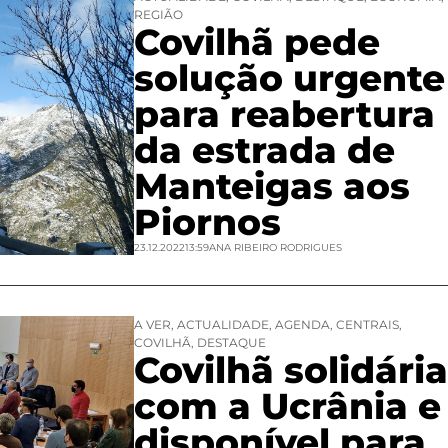
REGIÃO
Covilhã pede
solução urgente
para reabertura
da estrada de
Manteigas aos
Piornos
23.12.2022
13:59
ANA RIBEIRO RODRIGUES
A VER
,
ACTUALIDADE
,
AGENDA
,
CENTRAIS
,
COVILHÃ
,
DESTAQUE
Covilhã solidária
com a Ucrânia e
disponível para