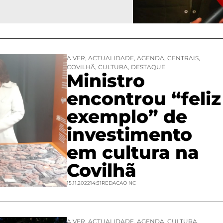
A VER
,
ACTUALIDADE
,
AGENDA
,
CENTRAIS
,
COVILHÃ
,
CULTURA
,
DESTAQUE
Ministro
encontrou “feliz
exemplo” de
investimento
em cultura na
Covilhã
15.11.2022
14:31
REDACAO NC
A VER
,
ACTUALIDADE
,
AGENDA
,
CULTURA
,