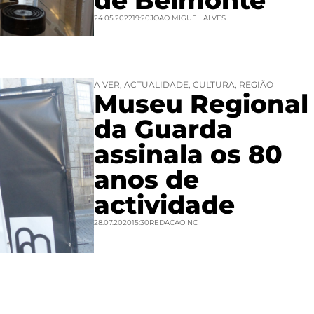
de Belmonte
24.05.2022
19:20
JOAO MIGUEL ALVES
A VER
,
ACTUALIDADE
,
CULTURA
,
REGIÃO
Museu Regional
da Guarda
assinala os 80
anos de
actividade
28.07.2020
15:30
REDACAO NC