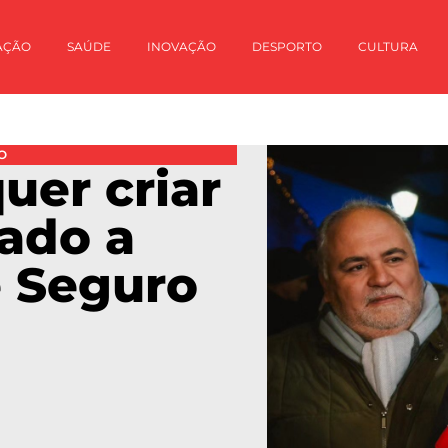
AÇÃO
SAÚDE
INOVAÇÃO
DESPORTO
CULTURA
O
uer criar
ado a
é Seguro