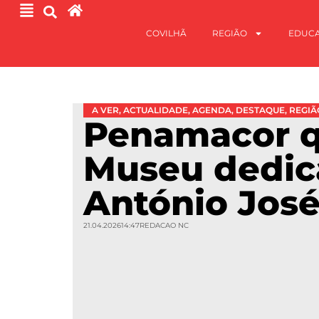
COVILHÃ
REGIÃO
EDUC
A VER
,
ACTUALIDADE
,
AGENDA
,
DESTAQUE
,
REGIÃ
Penamacor q
Museu dedic
António Jos
21.04.2026
14:47
REDACAO NC