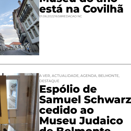
está na Covilhã
01.06.2022
16:58
REDACAO NC
A VER
,
ACTUALIDADE
,
AGENDA
,
BELMONTE
,
DESTAQUE
Espólio de
Samuel Schwar
cedido ao
Museu Judaico