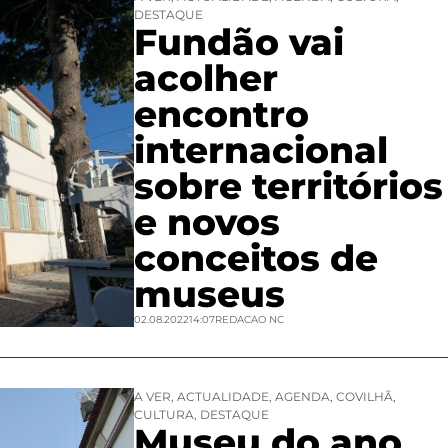
DESTAQUE
Fundão vai
acolher
encontro
internacional
sobre territórios
e novos
conceitos de
museus
02.08.2022
14:07
REDACAO NC
A VER
,
ACTUALIDADE
,
AGENDA
,
COVILHÃ
,
CULTURA
,
DESTAQUE
Museu do ano