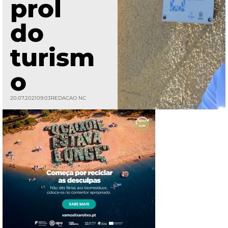
prol
do
turism
o
20.07.2021
09:03
REDACAO NC