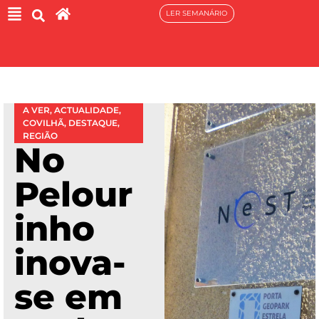
LER SEMANÁRIO
A VER
,
ACTUALIDADE
,
COVILHÃ
,
DESTAQUE
,
REGIÃO
No
Pelour
inho
inova-
se em