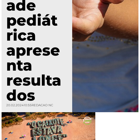
ade
pediát
rica
aprese
nta
resulta
dos
20.02.2024
10:55
REDACAO NC