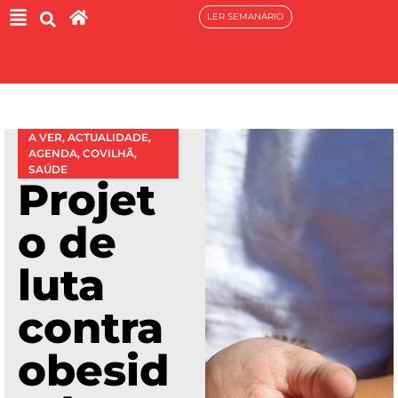
LER SEMANÁRIO
A VER
,
ACTUALIDADE
,
AGENDA
,
COVILHÃ
,
SAÚDE
Projet
o de
luta
contra
obesid