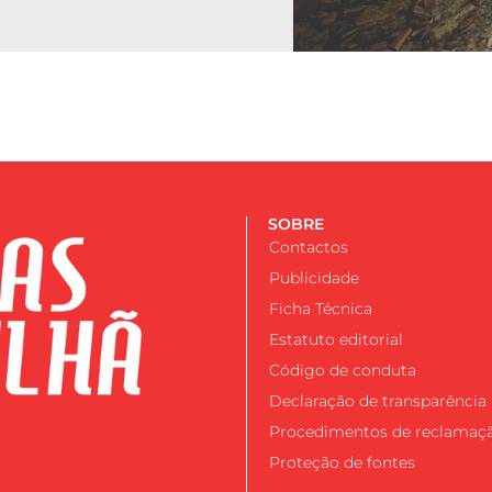
SOBRE
Contactos
Publicidade
Ficha Técnica
Estatuto editorial
Código de conduta
Declaração de transparência
Procedimentos de reclamaç
Proteção de fontes