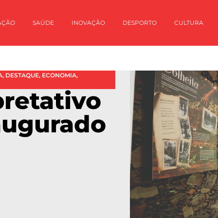
AÇÃO
SAÚDE
INOVAÇÃO
DESPORTO
CULTURA
A
,
DESTAQUE
,
ECONOMIA
,
pretativo
augurado