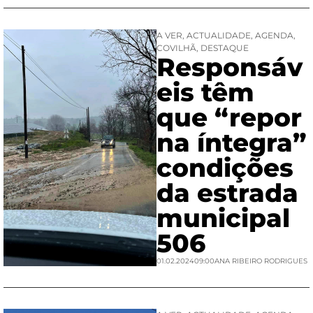
A VER
,
ACTUALIDADE
,
AGENDA
,
COVILHÃ
,
DESTAQUE
Responsáv
eis têm
que “repor
na íntegra”
condições
da estrada
municipal
506
01.02.2024
09:00
ANA RIBEIRO RODRIGUES