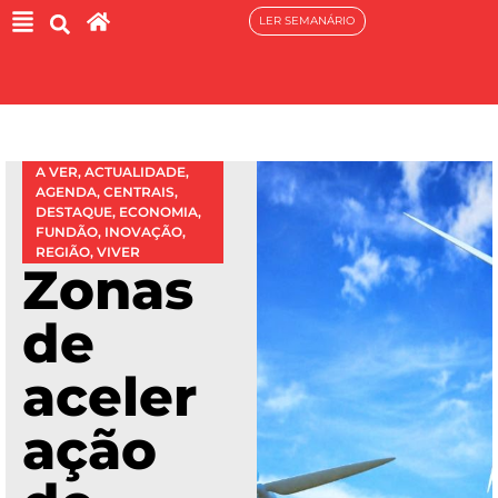
LER SEMANÁRIO
A VER
,
ACTUALIDADE
,
AGENDA
,
CENTRAIS
,
DESTAQUE
,
ECONOMIA
,
FUNDÃO
,
INOVAÇÃO
,
REGIÃO
,
VIVER
Zonas
de
aceler
ação