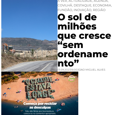
A VER
,
ACTUALIDADE
,
AGENDA
,
COVILHÃ
,
DESTAQUE
,
ECONOMIA
,
FUNDÃO
,
INOVAÇÃO
,
REGIÃO
O sol de
milhões
que cresce
“sem
ordename
nto”
13.09.2023
16:00
JOAO MIGUEL ALVES