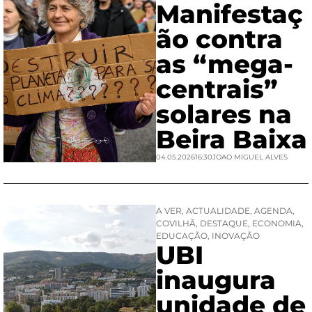
Manifestaç
ão contra
as “mega-
centrais”
solares na
Beira Baixa
04.05.2026
16:30
JOAO MIGUEL ALVES
A VER
,
ACTUALIDADE
,
AGENDA
,
COVILHÃ
,
DESTAQUE
,
ECONOMIA
,
EDUCAÇÃO
,
INOVAÇÃO
UBI
inaugura
unidade de