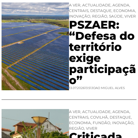
A VER
,
ACTUALIDADE
,
AGENDA
,
CENTRAIS
,
DESTAQUE
,
ECONOMIA
,
INOVAÇÃO
,
REGIÃO
,
SAÚDE
,
VIVER
PSZAER:
“Defesa do
território
exige
participaçã
o”
13.07.2026
13:51
JOAO MIGUEL ALVES
A VER
,
ACTUALIDADE
,
AGENDA
,
CENTRAIS
,
COVILHÃ
,
DESTAQUE
,
ECONOMIA
,
FUNDÃO
,
INOVAÇÃO
,
REGIÃO
,
VIVER
Criticada