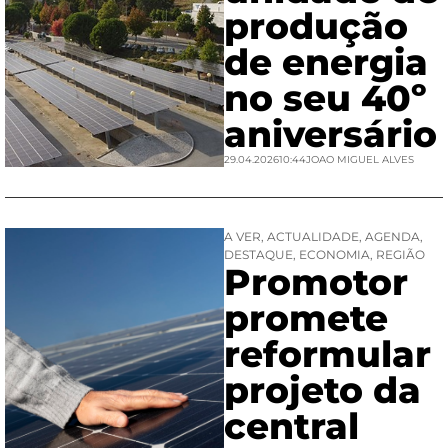
produção
de energia
no seu 40º
aniversário
29.04.2026
10:44
JOAO MIGUEL ALVES
A VER
,
ACTUALIDADE
,
AGENDA
,
DESTAQUE
,
ECONOMIA
,
REGIÃO
Promotor
promete
reformular
projeto da
central