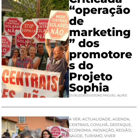
“operação
de
marketing
” dos
promotore
s do
Projeto
Sophia
23.06.2026
13:00
JOAO MIGUEL ALVES
A VER
,
ACTUALIDADE
,
AGENDA
,
CENTRAIS
,
COVILHÃ
,
DESTAQUE
,
ECONOMIA
,
INOVAÇÃO
,
REGIÃO
,
SAÚDE
,
TURISMO
,
VIVER