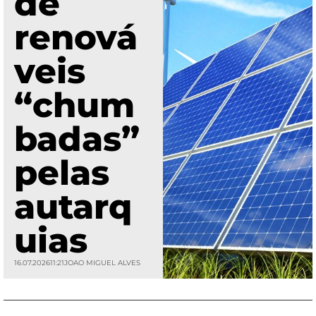
de
renová
veis
“chum
badas”
pelas
autarq
uias
16.07.2026
11:21
JOAO MIGUEL ALVES