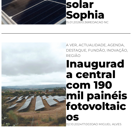
solar
Sophia
15.01.2026
10:36
REDACAO NC
A VER
,
ACTUALIDADE
,
AGENDA
,
DESTAQUE
,
FUNDÃO
,
INOVAÇÃO
,
REGIÃO
Inaugurad
a central
com 190
mil painéis
fotovoltaic
os
02.10.2024
17:00
JOAO MIGUEL ALVES