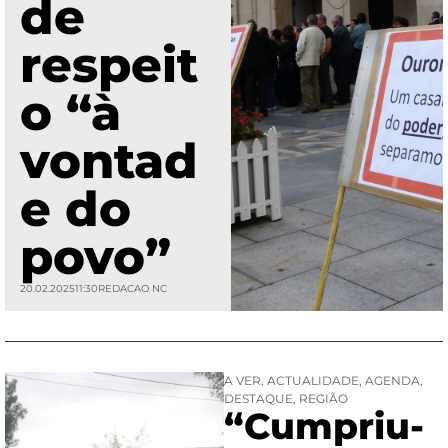
de
respeit
o “à
vontad
e do
povo”
20.02.2025
11:30
REDACAO NC
A VER
,
ACTUALIDADE
,
AGENDA
,
DESTAQUE
,
REGIÃO
“Cumpriu-