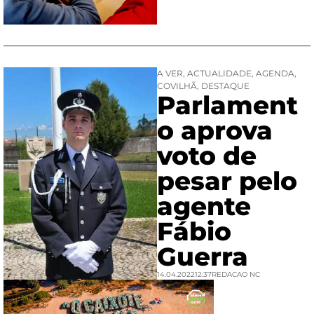
A VER
,
ACTUALIDADE
,
AGENDA
,
COVILHÃ
,
DESTAQUE
Parlament
o aprova
voto de
pesar pelo
agente
Fábio
Guerra
14.04.2022
12:37
REDACAO NC