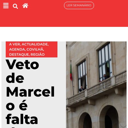
LER SEMANÁRIO
A VER
,
ACTUALIDADE
,
AGENDA
,
COVILHÃ
,
DESTAQUE
,
REGIÃO
Veto
de
Marcel
o é
falta