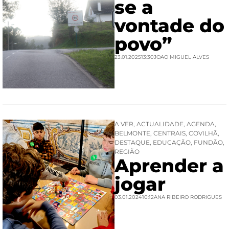
se a
vontade do
povo”
23.01.2025
13:30
JOAO MIGUEL ALVES
A VER
,
ACTUALIDADE
,
AGENDA
,
BELMONTE
,
CENTRAIS
,
COVILHÃ
,
DESTAQUE
,
EDUCAÇÃO
,
FUNDÃO
,
REGIÃO
Aprender a
jogar
03.01.2024
10:12
ANA RIBEIRO RODRIGUES