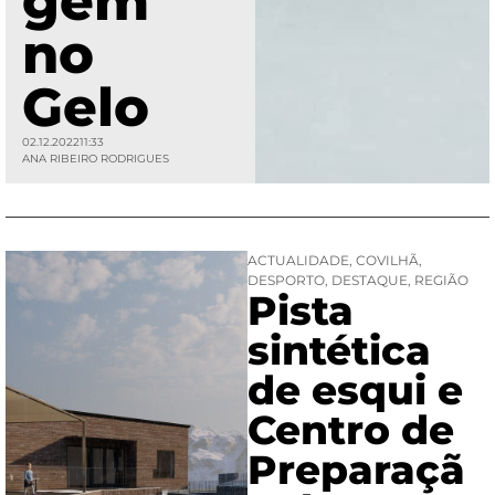
gem
no
Gelo
02.12.2022
11:33
ANA RIBEIRO RODRIGUES
ACTUALIDADE
,
COVILHÃ
,
DESPORTO
,
DESTAQUE
,
REGIÃO
Pista
sintética
de esqui e
Centro de
Preparaçã