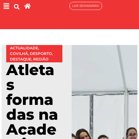
LER SEMANÁRIO
ACTUALIDADE
,
COVILHÃ
,
DESPORTO
,
DESTAQUE
,
REGIÃO
Atleta
s
forma
das na
Acade