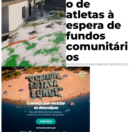
o de
atletas à
espera de
fundos
comunitári
os
26.09.2022
14:01
ANA RIBEIRO RODRIGUES