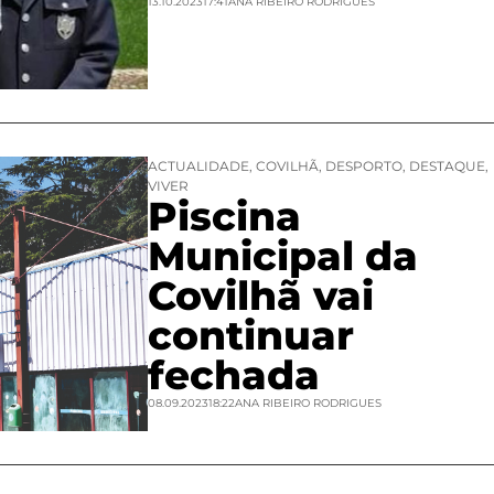
13.10.2023
17:41
ANA RIBEIRO RODRIGUES
ACTUALIDADE
,
COVILHÃ
,
DESPORTO
,
DESTAQUE
,
VIVER
Piscina
Municipal da
Covilhã vai
continuar
fechada
08.09.2023
18:22
ANA RIBEIRO RODRIGUES