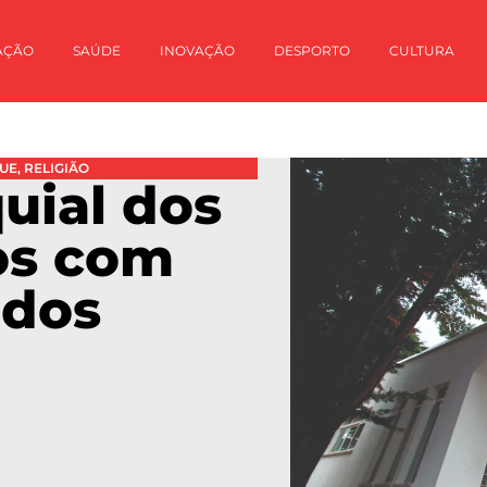
AÇÃO
SAÚDE
INOVAÇÃO
DESPORTO
CULTURA
UE
,
RELIGIÃO
uial dos
os com
ados