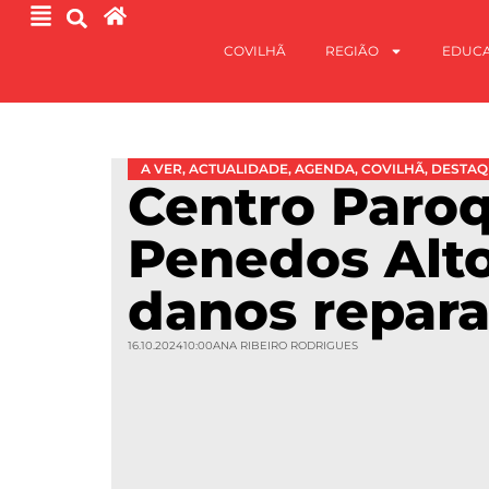
COVILHÃ
REGIÃO
EDUC
A VER
,
ACTUALIDADE
,
AGENDA
,
COVILHÃ
,
DESTAQ
Centro Paroq
Penedos Alt
danos repar
16.10.2024
10:00
ANA RIBEIRO RODRIGUES