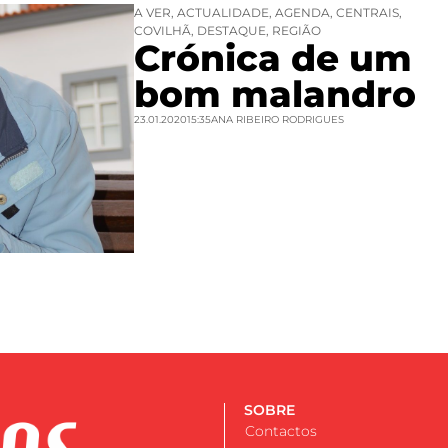
A VER
,
ACTUALIDADE
,
AGENDA
,
CENTRAIS
,
COVILHÃ
,
DESTAQUE
,
REGIÃO
Crónica de um
bom malandro
23.01.2020
15:35
ANA RIBEIRO RODRIGUES
SOBRE
Contactos