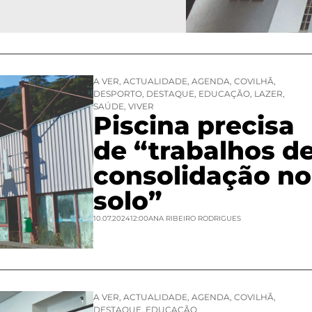
A VER
,
ACTUALIDADE
,
AGENDA
,
COVILHÃ
,
DESPORTO
,
DESTAQUE
,
EDUCAÇÃO
,
LAZER
,
SAÚDE
,
VIVER
Piscina precisa
de “trabalhos d
consolidação no
solo”
10.07.2024
12:00
ANA RIBEIRO RODRIGUES
A VER
,
ACTUALIDADE
,
AGENDA
,
COVILHÃ
,
DESTAQUE
,
EDUCAÇÃO