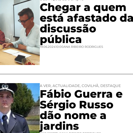
Chegar a quem
está afastado d
discussão
pública
19.06.2024
10:00
ANA RIBEIRO RODRIGUES
A VER
,
ACTUALIDADE
,
COVILHÃ
,
DESTAQUE
Fábio Guerra e
Sérgio Russo
dão nome a
jardins