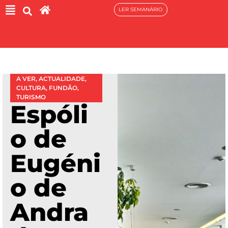
LER SEMANÁRIO
A VER
,
ACTUALIDADE
,
CULTURA
,
FUNDÃO
,
TURISMO
Espóli
o de
Eugéni
o de
Andra