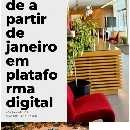
de a
partir
de
janeiro
em
platafo
rma
digital
27.09.2023
14:45
ANA RIBEIRO RODRIGUES