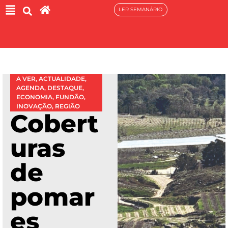
LER SEMANÁRIO
A VER
,
ACTUALIDADE
,
AGENDA
,
DESTAQUE
,
ECONOMIA
,
FUNDÃO
,
INOVAÇÃO
,
REGIÃO
Cobert
uras
de
pomar
es