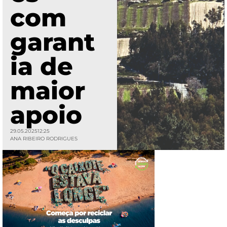
com
garant
ia de
maior
apoio
29.05.2025
12:25
ANA RIBEIRO RODRIGUES