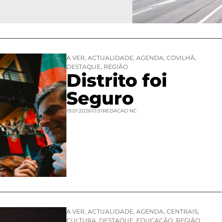
A VER
,
ACTUALIDADE
,
AGENDA
,
COVILHÃ
,
DESTAQUE
,
REGIÃO
Distrito foi
Seguro
19.01.2026
10:51
REDACAO NC
A VER
,
ACTUALIDADE
,
AGENDA
,
CENTRAIS
,
CULTURA
,
DESTAQUE
,
EDUCAÇÃO
,
REGIÃO