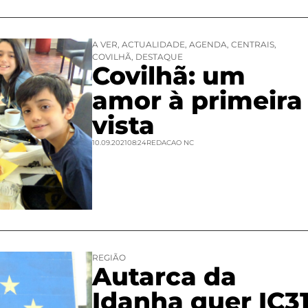
A VER
,
ACTUALIDADE
,
AGENDA
,
CENTRAIS
,
COVILHÃ
,
DESTAQUE
Covilhã: um
amor à primeira
vista
10.09.2021
08:24
REDACAO NC
REGIÃO
Autarca da
Idanha quer IC3