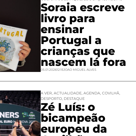
Soraia escreve
livro para
ensinar
Portugal a
crianças que
nascem lá fora
05.01.2026
12:15
JOAO MIGUEL ALVES
A VER
,
ACTUALIDADE
,
AGENDA
,
COVILHÃ
,
DESPORTO
,
DESTAQUE
Zé Luís: o
bicampeão
europeu da