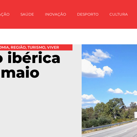
AÇÃO
SAÚDE
INOVAÇÃO
DESPORTO
CULTURA
OMIA
,
REGIÃO
,
TURISMO
,
VIVER
 ibérica
 maio