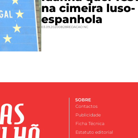
na cimeira luso-
espanhola
03.09.2020
08:28
REDACAO NC
SOBRE
Contactos
Publicidade
Ficha Técnica
Estatuto editorial