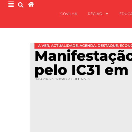
COVILHÃ
REGIÃO
EDUC
A VER
,
ACTUALIDADE
,
AGENDA
,
DESTAQUE
,
ECON
Manifestação
pelo IC31 em
14.04.2026
09:57
JOAO MIGUEL ALVES