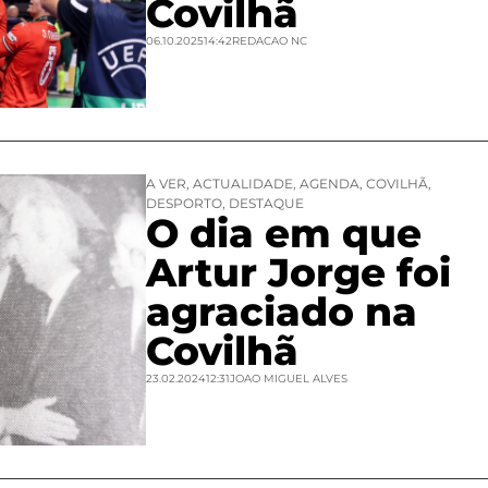
Covilhã
06.10.2025
14:42
REDACAO NC
A VER
,
ACTUALIDADE
,
AGENDA
,
COVILHÃ
,
DESPORTO
,
DESTAQUE
O dia em que
Artur Jorge foi
agraciado na
Covilhã
23.02.2024
12:31
JOAO MIGUEL ALVES