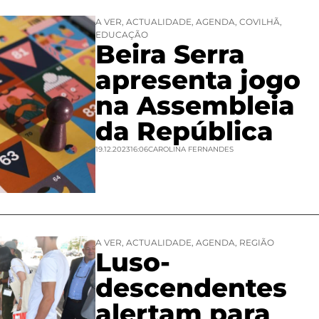
A VER
,
ACTUALIDADE
,
AGENDA
,
COVILHÃ
,
EDUCAÇÃO
Beira Serra
apresenta jogo
na Assembleia
da República
19.12.2023
16:06
CAROLINA FERNANDES
A VER
,
ACTUALIDADE
,
AGENDA
,
REGIÃO
Luso-
descendentes
alertam para