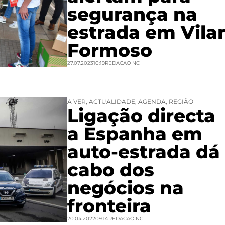
segurança na
estrada em Vila
Formoso
27.07.2023
10:19
REDACAO NC
A VER
,
ACTUALIDADE
,
AGENDA
,
REGIÃO
Ligação directa
a Espanha em
auto-estrada dá
cabo dos
negócios na
fronteira
20.04.2022
09:14
REDACAO NC