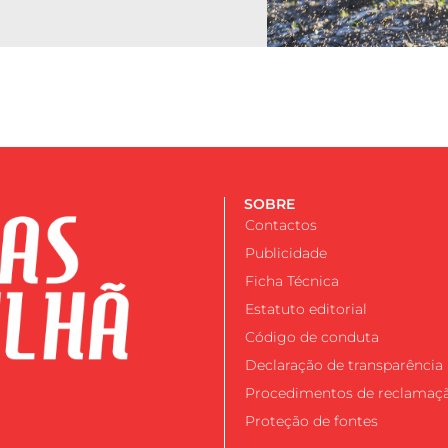
SOBRE
Contactos
Publicidade
Ficha Técnica
Estatuto editorial
Código de conduta
Declaração de transparência
Procedimentos de reclamaç
Proteção de fontes