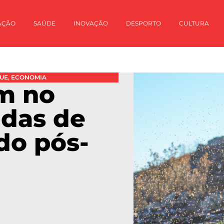
AÇÃO
SAÚDE
INOVAÇÃO
DESPORTO
CULTURA
UE
,
ECONOMIA
em no
idas de
do pós-