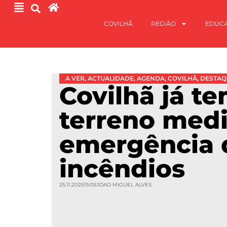
COVILHÃ
REGIÃO
EDUC
A VER
,
ACTUALIDADE
,
AGENDA
,
COVILHÃ
,
DESTAQ
Covilhã já t
terreno med
emergência 
incêndios
25.11.2025
15:05
JOAO MIGUEL ALVES