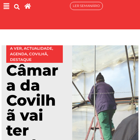
LER SEMANÁRIO
A VER
,
ACTUALIDADE
,
AGENDA
,
COVILHÃ
,
DESTAQUE
Câmar
a da
Covilh
ã vai
ter