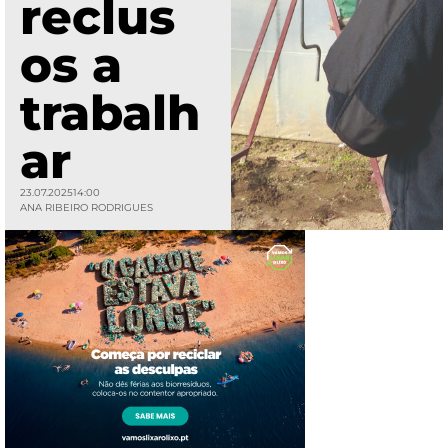
reclus
os a
trabalh
ar
23.07.2025
14:00
ANA RIBEIRO RODRIGUES