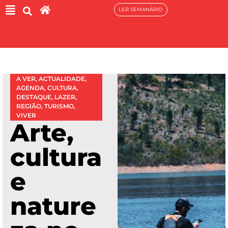
LER SEMANÁRIO
A VER
,
ACTUALIDADE
,
AGENDA
,
CULTURA
,
DESTAQUE
,
LAZER
,
REGIÃO
,
TURISMO
,
VIVER
Arte,
cultura
e
nature