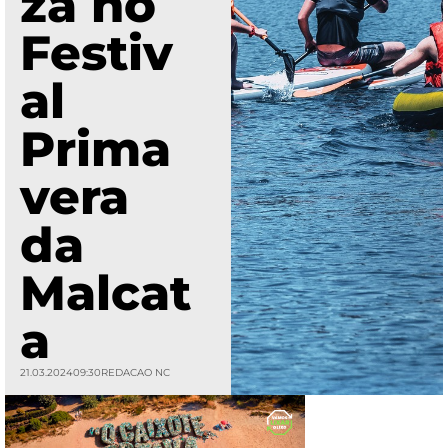
za no
Festiv
al
Prima
vera
da
Malcat
a
21.03.2024
09:30
REDACAO NC