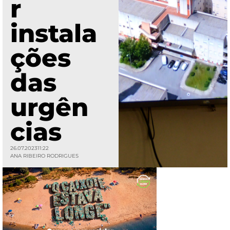
r
instala
ções
das
urgên
cias
26.07.2023
11:22
ANA RIBEIRO RODRIGUES