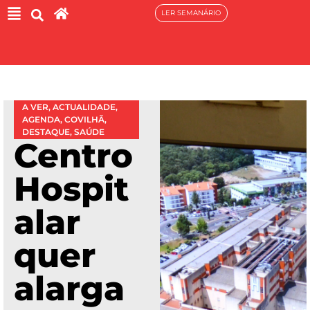
LER SEMANÁRIO
A VER
,
ACTUALIDADE
,
AGENDA
,
COVILHÃ
,
DESTAQUE
,
SAÚDE
Centro
Hospit
alar
quer
alarga