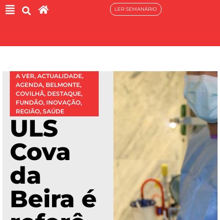
LER SEMANÁRIO
A VER
,
ACTUALIDADE
,
AGENDA
,
BELMONTE
,
COVILHÃ
,
DESTAQUE
,
FUNDÃO
,
INOVAÇÃO
,
REGIÃO
,
SAÚDE
ULS
Cova
da
Beira é