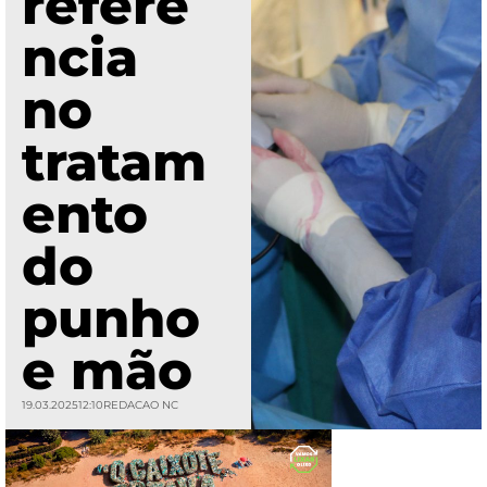
referê
ncia
no
tratam
ento
do
punho
e mão
19.03.2025
12:10
REDACAO NC