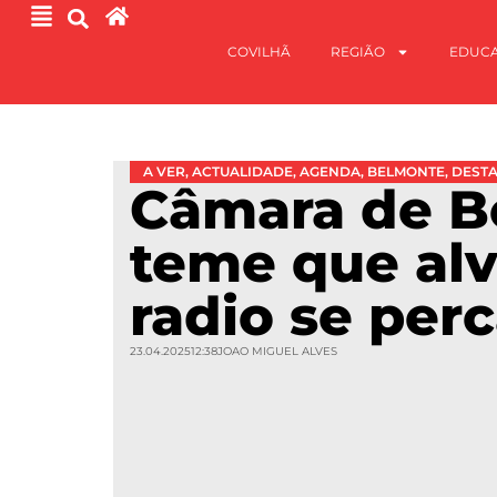
COVILHÃ
REGIÃO
EDUC
A VER
,
ACTUALIDADE
,
AGENDA
,
BELMONTE
,
DEST
Câmara de B
teme que alv
radio se per
23.04.2025
12:38
JOAO MIGUEL ALVES