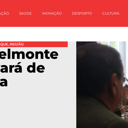
AÇÃO
SAÚDE
INOVAÇÃO
DESPORTO
CULTURA
AQUE
,
REGIÃO
elmonte
ará de
ca