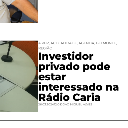
A VER
,
ACTUALIDADE
,
AGENDA
,
BELMONTE
,
REGIÃO
Investidor
privado pode
estar
interessado na
Rádio Caria
26.03.2024
12:08
JOAO MIGUEL ALVES