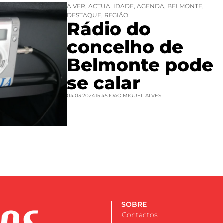
A VER
,
ACTUALIDADE
,
AGENDA
,
BELMONTE
,
DESTAQUE
,
REGIÃO
Rádio do
concelho de
Belmonte pode
se calar
04.03.2024
15:45
JOAO MIGUEL ALVES
SOBRE
Contactos