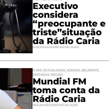
Executivo
considera
“preocupante e
triste”situação
da Rádio Caria
22.05.2024
14:20
JOAO MIGUEL ALVES
A VER
,
ACTUALIDADE
,
AGENDA
,
BELMONTE
,
DESTAQUE
,
REGIÃO
Mundial FM
toma conta da
Rádio Caria
18.04.2024
10:01
JOAO MIGUEL ALVES