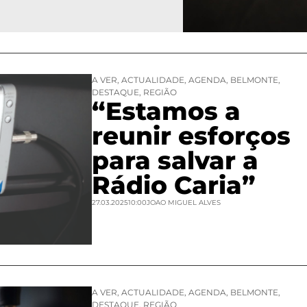
A VER
,
ACTUALIDADE
,
AGENDA
,
BELMONTE
,
DESTAQUE
,
REGIÃO
“Estamos a
reunir esforços
para salvar a
Rádio Caria”
27.03.2025
10:00
JOAO MIGUEL ALVES
A VER
,
ACTUALIDADE
,
AGENDA
,
BELMONTE
,
DESTAQUE
,
REGIÃO