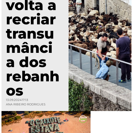
volta a
recriar
transu
mânci
a dos
rebanh
os
13.09.2024
17:13
ANA RIBEIRO RODRIGUES