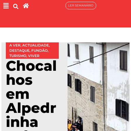
LER SEMANÁRIO
A VER
,
ACTUALIDADE
,
DESTAQUE
,
FUNDÃO
,
TURISMO
,
VIVER
Chocal
hos
em
Alpedr
inha