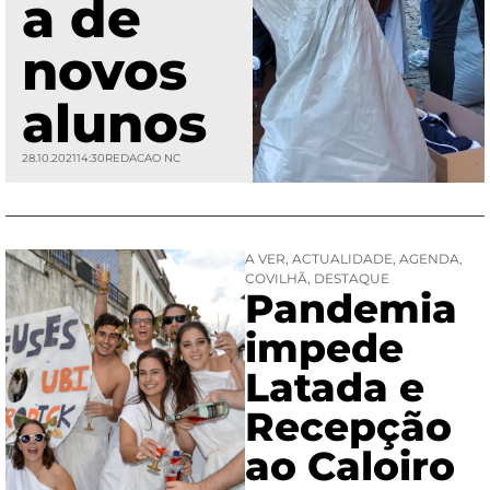
a de
novos
alunos
28.10.2021
14:30
REDACAO NC
A VER
,
ACTUALIDADE
,
AGENDA
,
COVILHÃ
,
DESTAQUE
Pandemia
impede
Latada e
Recepção
ao Caloiro