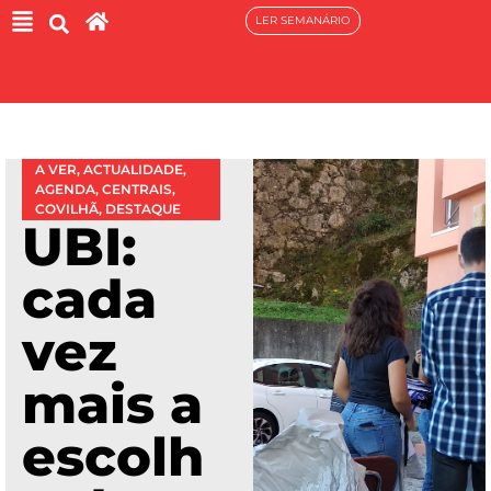
LER SEMANÁRIO
A VER
,
ACTUALIDADE
,
AGENDA
,
CENTRAIS
,
COVILHÃ
,
DESTAQUE
UBI:
cada
vez
mais a
escolh