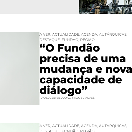
A VER
,
ACTUALIDADE
,
AGENDA
,
AUTÁRQUICAS
,
DESTAQUE
,
FUNDÃO
,
REGIÃO
“O Fundão
precisa de uma
mudança e nov
capacidade de
diálogo”
10.09.2025
14:30
JOAO MIGUEL ALVES
A VER
,
ACTUALIDADE
,
AGENDA
,
AUTÁRQUICAS
,
DESTAQUE
,
FUNDÃO
,
REGIÃO