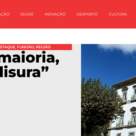
AÇÃO
SAÚDE
INOVAÇÃO
DESPORTO
CULTURA
STAQUE
,
FUNDÃO
,
REGIÃO
maioria,
lisura”