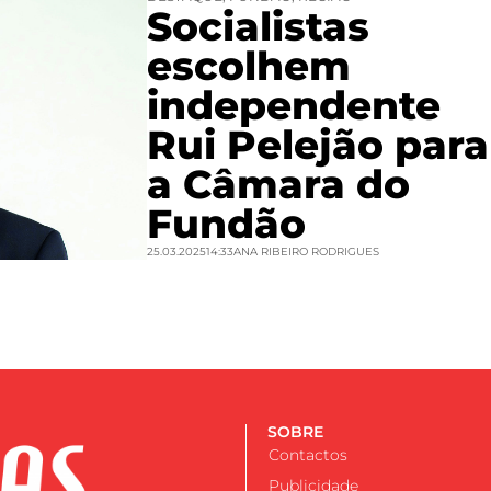
Socialistas
escolhem
independente
Rui Pelejão para
a Câmara do
Fundão
25.03.2025
14:33
ANA RIBEIRO RODRIGUES
SOBRE
Contactos
Publicidade