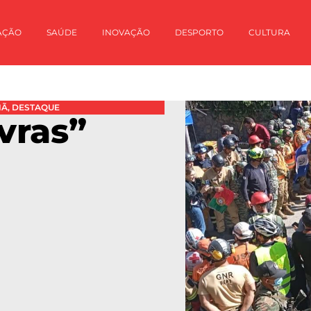
AÇÃO
SAÚDE
INOVAÇÃO
DESPORTO
CULTURA
HÃ
,
DESTAQUE
vras”