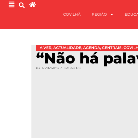
COVILHÃ
REGIÃO
EDUC
A VER
,
ACTUALIDADE
,
AGENDA
,
CENTRAIS
,
COVIL
“Não há pala
03.07.2026
11:57
REDACAO NC