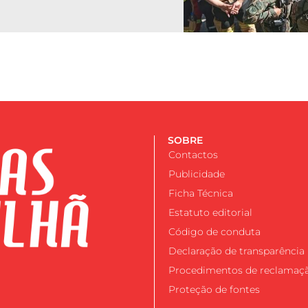
SOBRE
Contactos
Publicidade
Ficha Técnica
Estatuto editorial
Código de conduta
Declaração de transparência
Procedimentos de reclamaç
Proteção de fontes