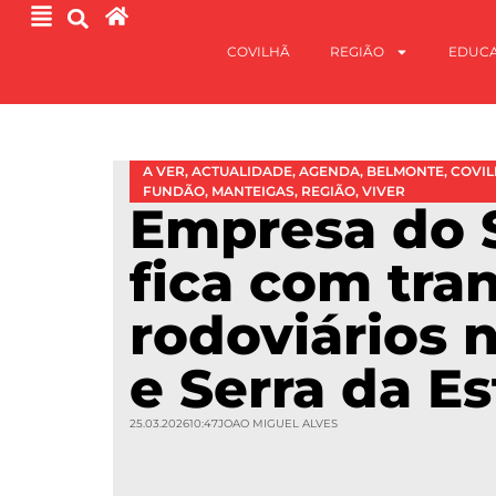
COVILHÃ
REGIÃO
EDUC
A VER
,
ACTUALIDADE
,
AGENDA
,
BELMONTE
,
COVI
FUNDÃO
,
MANTEIGAS
,
REGIÃO
,
VIVER
Empresa do 
fica com tra
rodoviários 
e Serra da Es
25.03.2026
10:47
JOAO MIGUEL ALVES