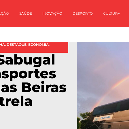
AÇÃO
SAÚDE
INOVAÇÃO
DESPORTO
CULTURA
LHÃ
,
DESTAQUE
,
ECONOMIA
,
Sabugal
nsportes
nas Beiras
trela