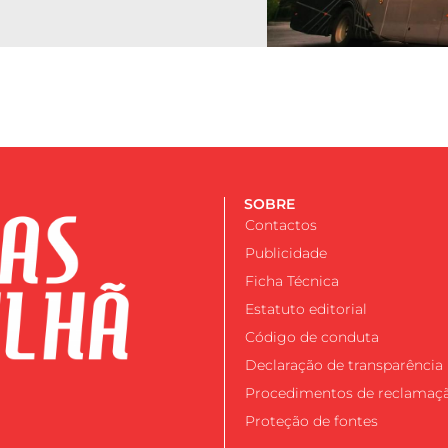
SOBRE
Contactos
Publicidade
Ficha Técnica
Estatuto editorial
Código de conduta
Declaração de transparência
Procedimentos de reclamaç
Proteção de fontes