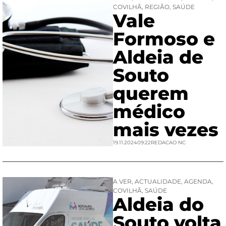
COVILHÃ
,
REGIÃO
,
SAÚDE
Vale
Formoso e
Aldeia de
Souto
querem
médico
mais vezes
19.11.2024
09:22
REDACAO NC
A VER
,
ACTUALIDADE
,
AGENDA
,
COVILHÃ
,
SAÚDE
Aldeia do
Souto volta