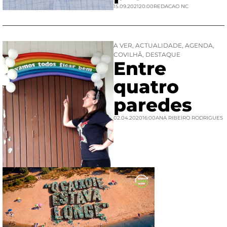
15.09.2021
20:00
REDACAO NC
A VER
,
ACTUALIDADE
,
AGENDA
,
COVILHÃ
,
DESTAQUE
Entre
quatro
paredes
02.04.2020
16:00
ANA RIBEIRO RODRIGUES