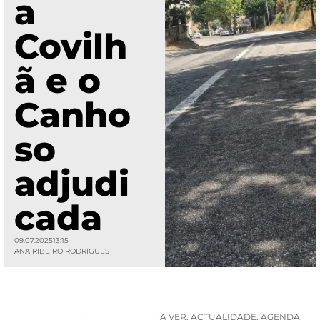
a
Covilh
ã e o
Canho
so
adjudi
cada
09.07.2025
13:15
ANA RIBEIRO RODRIGUES
A VER
,
ACTUALIDADE
,
AGENDA
,