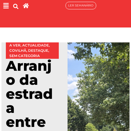
LER SEMANÁRIO
A VER
,
ACTUALIDADE
,
COVILHÃ
,
DESTAQUE
,
SEM CATEGORIA
Arranj
o da
estrad
a
entre