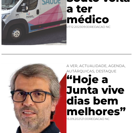
a ter
médico
07.12.2023
09:30
REDACAO NC
A VER
,
ACTUALIDADE
,
AGENDA
,
AUTÁRQUICAS
,
DESTAQUE
“Hoje a
Junta vive
dias bem
melhores”
15.09.2021
21:00
REDACAO NC