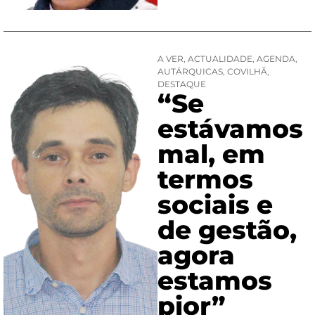
A VER
,
ACTUALIDADE
,
AGENDA
,
AUTÁRQUICAS
,
COVILHÃ
,
DESTAQUE
“Se
estávamos
mal, em
termos
sociais e
de gestão,
agora
estamos
pior”