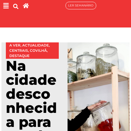
LER SEMANÁRIO
A VER
,
ACTUALIDADE
,
CENTRAIS
,
COVILHÃ
,
DESTAQUE
Na
cidade
desco
nhecid
a para