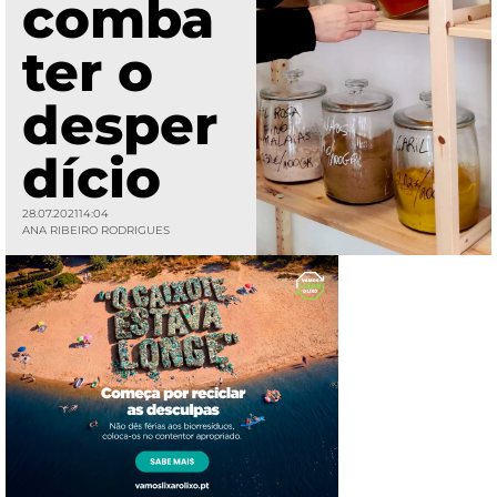
comba
ter o
desper
dício
28.07.2021
14:04
ANA RIBEIRO RODRIGUES