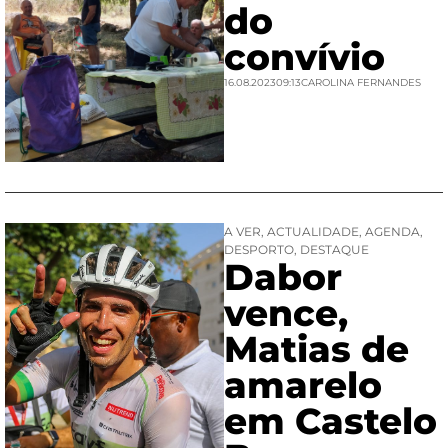
do
convívio
16.08.2023
09:13
CAROLINA FERNANDES
A VER
,
ACTUALIDADE
,
AGENDA
,
DESPORTO
,
DESTAQUE
Dabor
vence,
Matias de
amarelo
em Castelo