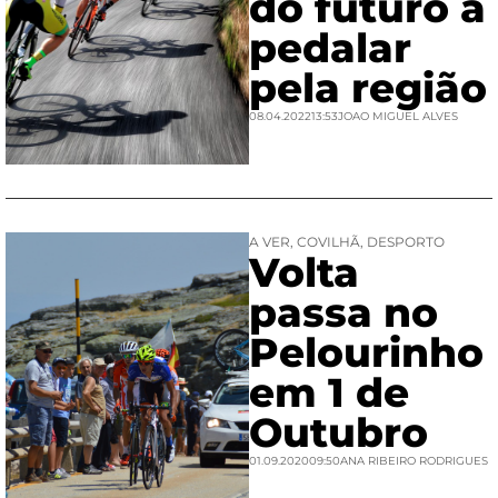
do futuro a
pedalar
pela região
08.04.2022
13:53
JOAO MIGUEL ALVES
A VER
,
COVILHÃ
,
DESPORTO
Volta
passa no
Pelourinho
em 1 de
Outubro
01.09.2020
09:50
ANA RIBEIRO RODRIGUES