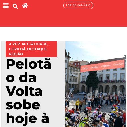
LER SEMANÁRIO
A VER
,
ACTUALIDADE
,
COVILHÃ
,
DESTAQUE
,
REGIÃO
Pelotã
o da
Volta
sobe
hoje à