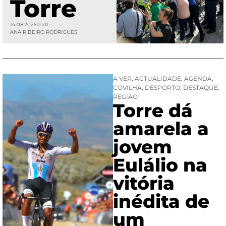
Torre
14.08.2025
11:20
ANA RIBEIRO RODRIGUES
A VER
,
ACTUALIDADE
,
AGENDA
,
COVILHÃ
,
DESPORTO
,
DESTAQUE
,
REGIÃO
Torre dá
amarela a
jovem
Eulálio na
vitória
inédita de
um