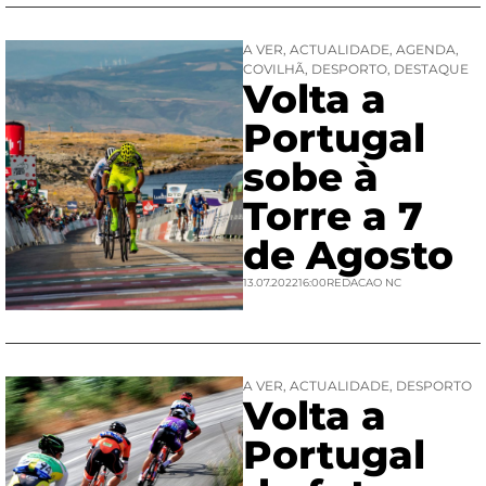
A VER
,
ACTUALIDADE
,
AGENDA
,
COVILHÃ
,
DESPORTO
,
DESTAQUE
Volta a
Portugal
sobe à
Torre a 7
de Agosto
13.07.2022
16:00
REDACAO NC
A VER
,
ACTUALIDADE
,
DESPORTO
Volta a
Portugal