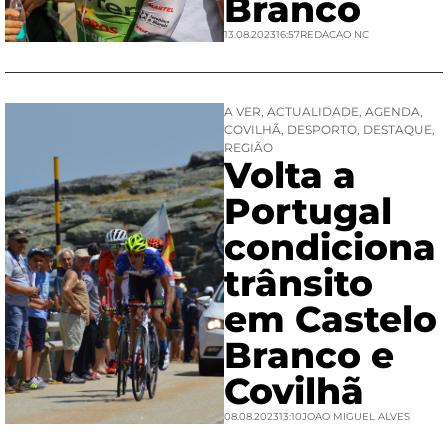
Branco
13.08.2023
16:57
REDACAO NC
A VER
,
ACTUALIDADE
,
AGENDA
,
COVILHÃ
,
DESPORTO
,
DESTAQUE
,
REGIÃO
Volta a
Portugal
condiciona
trânsito
em Castelo
Branco e
Covilhã
08.08.2023
13:10
JOAO MIGUEL ALVES