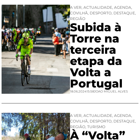
A VER
,
ACTUALIDADE
,
AGENDA
,
COVILHÃ
,
DESPORTO
,
DESTAQUE
,
REGIÃO
Subida à
Torre na
terceira
etapa da
Volta a
Portugal
18.06.2024
15:58
JOAO MIGUEL ALVES
A VER
,
ACTUALIDADE
,
AGENDA
,
COVILHÃ
,
DESPORTO
,
DESTAQUE
,
REGIÃO
,
TURISMO
À “Volta”