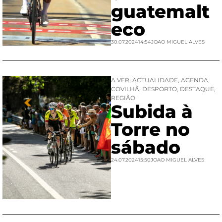
guatemalt
eco
30.07.2024
14:54
JOAO MIGUEL ALVES
A VER
,
ACTUALIDADE
,
AGENDA
,
COVILHÃ
,
DESPORTO
,
DESTAQUE
,
REGIÃO
Subida à
Torre no
sábado
24.07.2024
15:50
JOAO MIGUEL ALVES