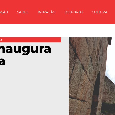
AÇÃO
SAÚDE
INOVAÇÃO
DESPORTO
CULTURA
O
naugura
a