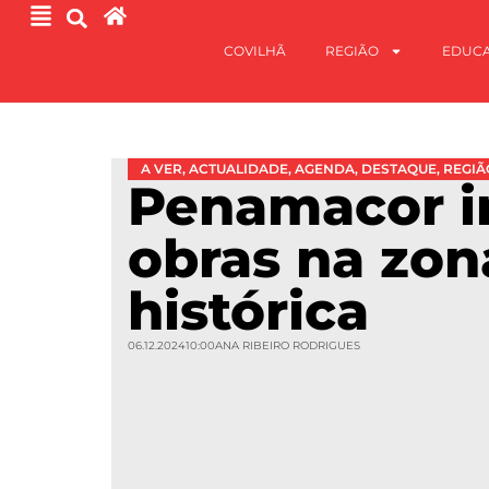
COVILHÃ
REGIÃO
EDUC
A VER
,
ACTUALIDADE
,
AGENDA
,
DESTAQUE
,
REGIÃ
Penamacor i
obras na zon
histórica
06.12.2024
10:00
ANA RIBEIRO RODRIGUES