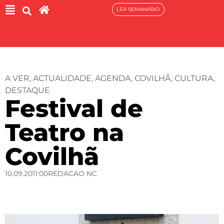
LER SEMANÁRIO
A VER
,
ACTUALIDADE
,
AGENDA
,
COVILHÃ
,
CULTURA
,
DESTAQUE
Festival de
Teatro na
Covilhã
10.09.20
11:00
REDACAO NC