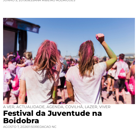
JUNHO 5, 2019
08:53
ANA RIBEIRO RODRIGUES
A VER
,
ACTUALIDADE
,
AGENDA
,
COVILHÃ
,
LAZER
,
VIVER
Festival da Juventude na
Boidobra
AGOSTO 7, 2026
11:50
REDACAO NC