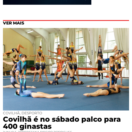
VER MAIS
COVILHÃ
,
DESPORTO
Covilhã é no sábado palco para
400 ginastas