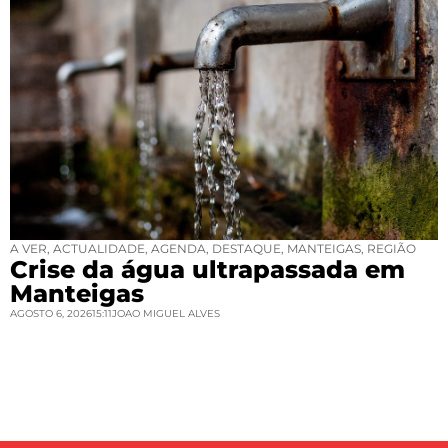
A VER
,
ACTUALIDADE
,
AGENDA
,
DESTAQUE
,
MANTEIGAS
,
REGIÃO
Crise da água ultrapassada em
Manteigas
AGOSTO 6, 2026
15:11
JOAO MIGUEL ALVES