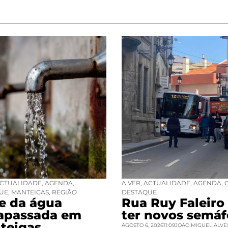
CTUALIDADE
,
AGENDA
,
A VER
,
ACTUALIDADE
,
AGENDA
,
UE
,
MANTEIGAS
,
REGIÃO
DESTAQUE
se da água
Rua Ruy Faleiro 
rapassada em
ter novos semáf
teigas
AGOSTO 6, 2026
11:09
JOAO MIGUEL ALVE