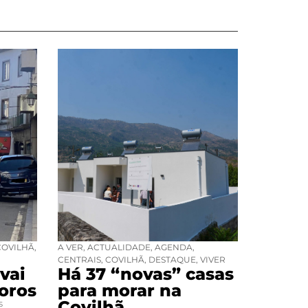
COVILHÃ
,
A VER
,
ACTUALIDADE
,
AGENDA
,
CENTRAIS
,
COVILHÃ
,
DESTAQUE
,
VIVER
vai
Há 37 “novas” casas
oros
para morar na
Covilhã
S