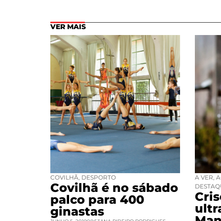
VER MAIS
COVILHÃ
,
DESPORTO
A VER
,
A
Covilhã é no sábado
DESTAQ
Cri
palco para 400
ult
ginastas
Man