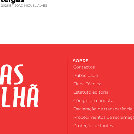
 2026
15:11
JOAO MIGUEL ALVES
SOBRE
Contactos
Publicidade
Ficha Técnica
Estatuto editorial
Código de conduta
Declaração de transparência
Procedimentos de reclamaç
Proteção de fontes