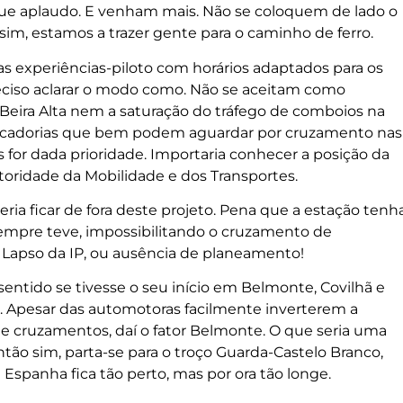
, que aplaudo. E venham mais. Não se coloquem de lado o
sim, estamos a trazer gente para o caminho de ferro.
s experiências-piloto com horários adaptados para os
reciso aclarar o modo como. Não se aceitam como
a Beira Alta nem a saturação do tráfego de comboios na
ercadorias que bem podem aguardar por cruzamento nas
 for dada prioridade. Importaria conhecer a posição da
utoridade da Mobilidade e dos Transportes.
ria ficar de fora deste projeto. Pena que a estação tenh
empre teve, impossibilitando o cruzamento de
 Lapso da IP, ou ausência de planeamento!
entido se tivesse o seu início em Belmonte, Covilhã e
a. Apesar das automotoras facilmente inverterem a
de cruzamentos, daí o fator Belmonte. O que seria uma
então sim, parta-se para o troço Guarda-Castelo Branco,
a Espanha fica tão perto, mas por ora tão longe.