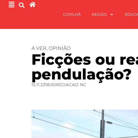
COVILHÃ
REGIÃO
EDUC
A VER
,
OPINIÃO
Ficções ou re
pendulação?
15.11.23
18:00
REDACAO NC