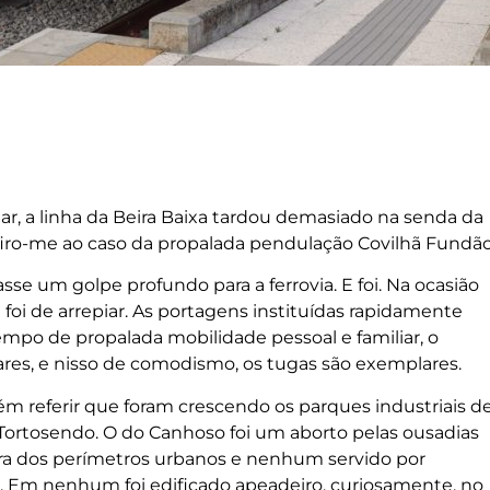
r, a linha da Beira Baixa tardou demasiado na senda da
iro-me ao caso da propalada pendulação Covilhã Fundão
e um golpe profundo para a ferrovia. E foi. Na ocasião
 foi de arrepiar. As portagens instituídas rapidamente
empo de propalada mobilidade pessoal e familiar, o
lares, e nisso de comodismo, os tugas são exemplares.
m referir que foram crescendo os parques industriais d
 Tortosendo. O do Canhoso foi um aborto pelas ousadias
ora dos perímetros urbanos e nenhum servido por
. Em nenhum foi edificado apeadeiro, curiosamente, no