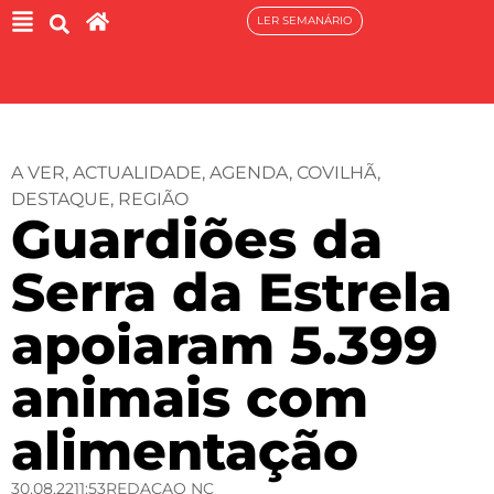
LER SEMANÁRIO
A VER
,
ACTUALIDADE
,
AGENDA
,
COVILHÃ
,
DESTAQUE
,
REGIÃO
Guardiões da
Serra da Estrela
apoiaram 5.399
animais com
alimentação
30.08.22
11:53
REDACAO NC