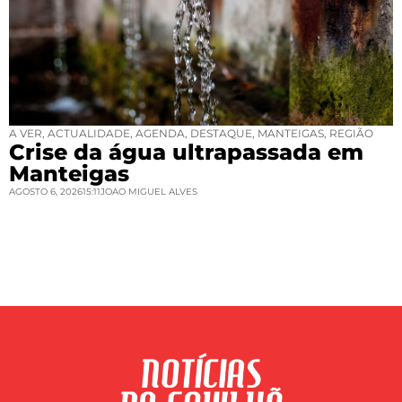
A VER
,
ACTUALIDADE
,
AGENDA
,
DESTAQUE
,
MANTEIGAS
,
REGIÃO
Crise da água ultrapassada em
Manteigas
AGOSTO 6, 2026
15:11
JOAO MIGUEL ALVES