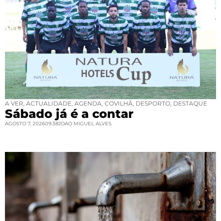
A VER
,
ACTUALIDADE
,
AGENDA
,
COVILHÃ
,
DESPORTO
,
DESTAQUE
Sábado já é a contar
AGOSTO 7, 2026
09:38
JOAO MIGUEL ALVES