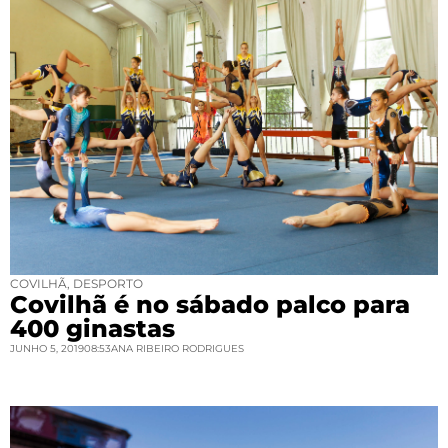
COVILHÃ
,
DESPORTO
Covilhã é no sábado palco para
400 ginastas
JUNHO 5, 2019
08:53
ANA RIBEIRO RODRIGUES