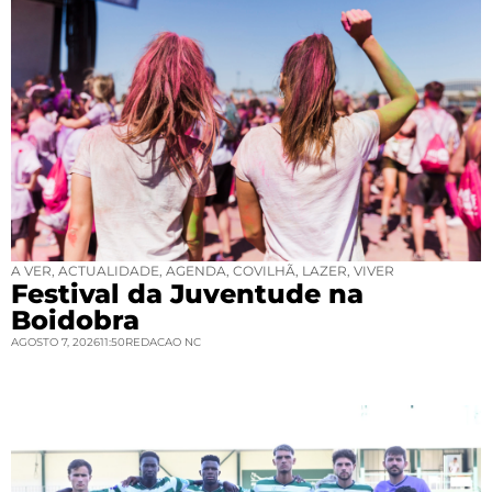
A VER
,
ACTUALIDADE
,
AGENDA
,
COVILHÃ
,
LAZER
,
VIVER
Festival da Juventude na
Boidobra
AGOSTO 7, 2026
11:50
REDACAO NC