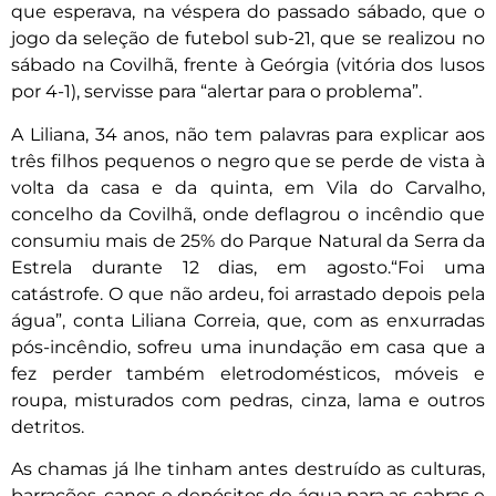
que esperava, na véspera do passado sábado, que o
jogo da seleção de futebol sub-21, que se realizou no
sábado na Covilhã, frente à Geórgia (vitória dos lusos
por 4-1), servisse para “alertar para o problema”.
A Liliana, 34 anos, não tem palavras para explicar aos
três filhos pequenos o negro que se perde de vista à
volta da casa e da quinta, em Vila do Carvalho,
concelho da Covilhã, onde deflagrou o incêndio que
consumiu mais de 25% do Parque Natural da Serra da
Estrela durante 12 dias, em agosto.“Foi uma
catástrofe. O que não ardeu, foi arrastado depois pela
água”, conta Liliana Correia, que, com as enxurradas
pós-incêndio, sofreu uma inundação em casa que a
fez perder também eletrodomésticos, móveis e
roupa, misturados com pedras, cinza, lama e outros
detritos.
As chamas já lhe tinham antes destruído as culturas,
barracões, canos e depósitos de água para as cabras e