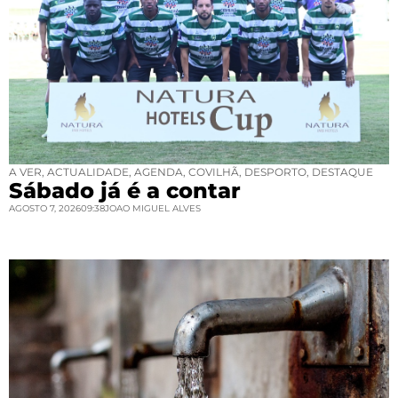
A VER
,
ACTUALIDADE
,
AGENDA
,
COVILHÃ
,
DESPORTO
,
DESTAQUE
Sábado já é a contar
AGOSTO 7, 2026
09:38
JOAO MIGUEL ALVES