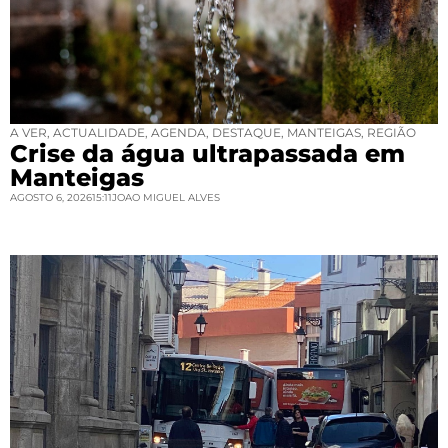
A VER
,
ACTUALIDADE
,
AGENDA
,
DESTAQUE
,
MANTEIGAS
,
REGIÃO
Crise da água ultrapassada em
Manteigas
AGOSTO 6, 2026
15:11
JOAO MIGUEL ALVES