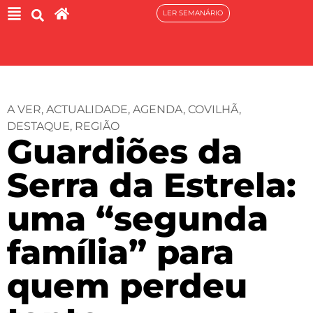
LER SEMANÁRIO
A VER
,
ACTUALIDADE
,
AGENDA
,
COVILHÃ
,
DESTAQUE
,
REGIÃO
Guardiões da
Serra da Estrela:
uma “segunda
família” para
quem perdeu