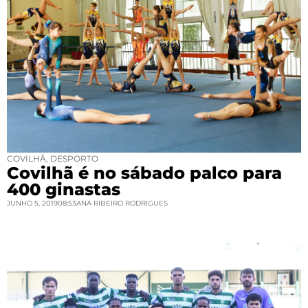
COVILHÃ
,
DESPORTO
Covilhã é no sábado palco para
400 ginastas
JUNHO 5, 2019
08:53
ANA RIBEIRO RODRIGUES