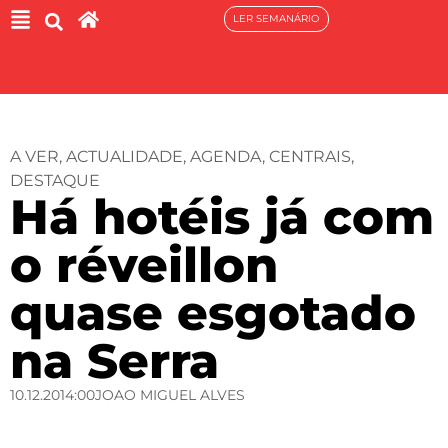
LER SEMANÁRIO
A VER
,
ACTUALIDADE
,
AGENDA
,
CENTRAIS
,
DESTAQUE
Há hotéis já com
o réveillon
quase esgotado
na Serra
10.12.20
14:00
JOAO MIGUEL ALVES