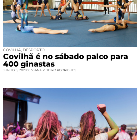
COVILHÃ
,
DESPORTO
Covilhã é no sábado palco para
400 ginastas
JUNHO 5, 2019
08:53
ANA RIBEIRO RODRIGUES