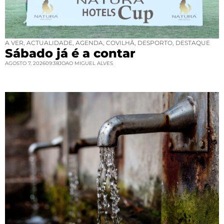
A VER
,
ACTUALIDADE
,
AGENDA
,
COVILHÃ
,
DESPORTO
,
DESTAQUE
Sábado já é a contar
AGOSTO 7, 2026
09:38
JOAO MIGUEL ALVES