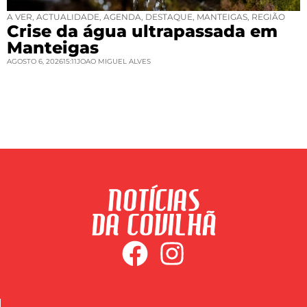
A VER
,
ACTUALIDADE
,
AGENDA
,
DESTAQUE
,
MANTEIGAS
,
REGIÃO
Crise da água ultrapassada em
Manteigas
AGOSTO 6, 2026
15:11
JOAO MIGUEL ALVES