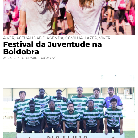
A VER
,
ACTUALIDADE
,
AGENDA
,
COVILHÃ
,
LAZER
,
VIVER
Festival da Juventude na
Boidobra
AGOSTO 7, 2026
11:50
REDACAO NC