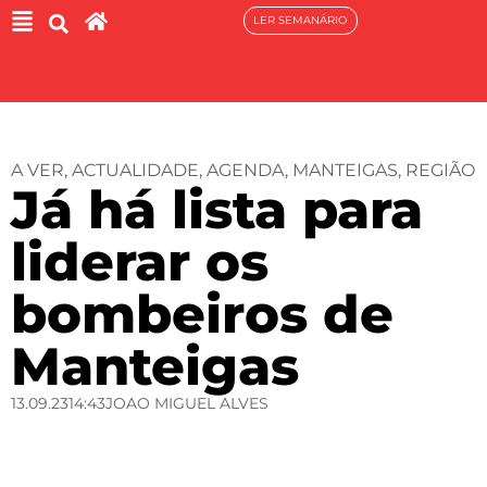
LER SEMANÁRIO
A VER
,
ACTUALIDADE
,
AGENDA
,
MANTEIGAS
,
REGIÃO
Já há lista para
liderar os
bombeiros de
Manteigas
13.09.23
14:43
JOAO MIGUEL ALVES