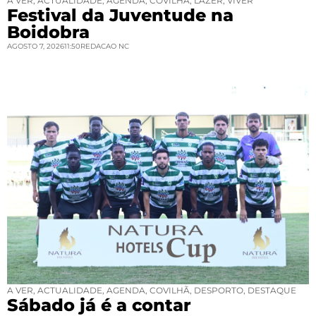
A VER
,
ACTUALIDADE
,
AGENDA
,
COVILHÃ
,
LAZER
,
VIVER
Festival da Juventude na
Boidobra
AGOSTO 7, 2026
11:50
REDACAO NC
A VER
,
ACTUALIDADE
,
AGENDA
,
COVILHÃ
,
DESPORTO
,
DESTAQUE
Sábado já é a contar