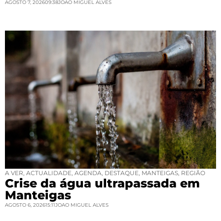
AGOSTO 7, 2026
09:38
JOAO MIGUEL ALVES
A VER
,
ACTUALIDADE
,
AGENDA
,
DESTAQUE
,
MANTEIGAS
,
REGIÃO
Crise da água ultrapassada em
Manteigas
AGOSTO 6, 2026
15:11
JOAO MIGUEL ALVES