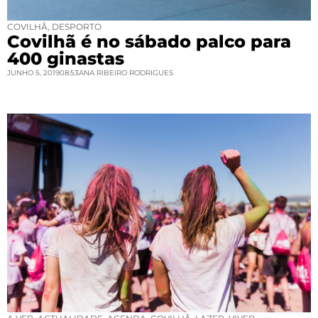
COVILHÃ
,
DESPORTO
Covilhã é no sábado palco para
400 ginastas
JUNHO 5, 2019
08:53
ANA RIBEIRO RODRIGUES