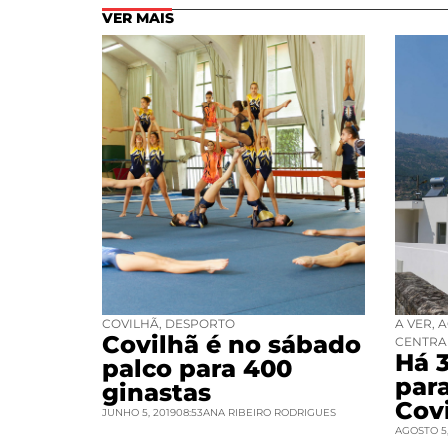
VER MAIS
COVILHÃ
,
DESPORTO
A VER
,
A
Covilhã é no sábado
CENTRA
Há 
palco para 400
par
ginastas
Cov
JUNHO 5, 2019
08:53
ANA RIBEIRO RODRIGUES
AGOSTO 5,