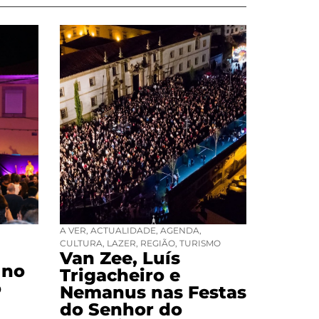
A VER
,
ACTUALIDADE
,
AGENDA
,
CULTURA
,
LAZER
,
REGIÃO
,
TURISMO
Van Zee, Luís
 no
Trigacheiro e
o
Nemanus nas Festas
do Senhor do