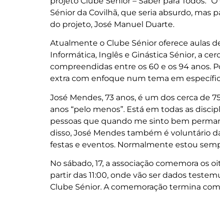
projeto Clube Sénior – Saber para Todos. “
Sénior da Covilhã, que seria absurdo, mas 
do projeto, José Manuel Duarte.
Atualmente o Clube Sénior oferece aulas d
Informática, Inglês e Ginástica Sénior, a 
compreendidas entre os 60 e os 94 anos. 
extra com enfoque num tema em específic
José Mendes, 73 anos, é um dos cerca de 75
anos “pelo menos”. Está em todas as discipl
pessoas que quando me sinto bem permaneço
disso, José Mendes também é voluntário da
festas e eventos. Normalmente estou sempr
No sábado, 17, a associação comemora os o
partir das 11:00, onde vão ser dados teste
Clube Sénior. A comemoração termina co