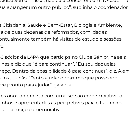
O Clube Sénior nasce, não para concorrer com a Academia
para abranger um outro público”, sublinha o coordenador
e Cidadania, Saúde e Bem-Estar, Biologia e Ambiente,
cerca de duas dezenas de reformados, com idades
Pontualmente também há visitas de estudo e sessões
o.
0 sócios da LAPA que participa no Clube Sénior, há seis
inas e diz que “é para continuar”. “Eu sou daquelas
. Dentro da possibilidade é para continuar”, diz. Alé
 instituição. “Tento ajudar o máximo que posso em
e pronto para ajudar”, garante.
itos anos do projeto com uma sessão comemorativa, a
munhos e apresentadas as perspetivas para o futuro do
m um almoço comemorativo.