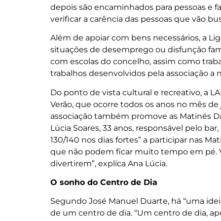
depois são encaminhados para pessoas e 
verificar a carência das pessoas que vão b
Além de apoiar com bens necessários, a L
situações de desemprego ou disfunção famil
com escolas do concelho, assim como trab
trabalhos desenvolvidos pela associação a ní
Do ponto de vista cultural e recreativo, a 
Verão, que ocorre todos os anos no mês de j
associação também promove as Matinés Dan
Lúcia Soares, 33 anos, responsável pelo bar,
130/140 nos dias fortes” a participar nas M
que não podem ficar muito tempo em pé. V
divertirem”, explica Ana Lúcia.
O sonho do Centro de Dia
Segundo José Manuel Duarte, há “uma ideia 
de um centro de dia. “Um centro de dia, apoi