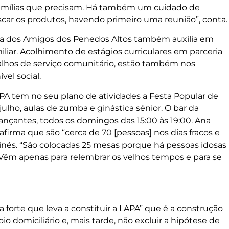
famílias que precisam. Há também um cuidado de
uscar os produtos, havendo primeiro uma reunião”, conta.
iga dos Amigos dos Penedos Altos também auxilia em
iar. Acolhimento de estágios curriculares em parceria
alhos de serviço comunitário, estão também nos
vel social.
LAPA tem no seu plano de atividades a Festa Popular de
ulho, aulas de zumba e ginástica sénior. O bar da
çantes, todos os domingos das 15:00 às 19:00. Ana
 afirma que são “cerca de 70 [pessoas] nos dias fracos e
atinés. “São colocadas 25 mesas porque há pessoas idosas
êm apenas para relembrar os velhos tempos e para se
forte que leva a constituir a LAPA” que é a construção
o domiciliário e, mais tarde, não excluir a hipótese de