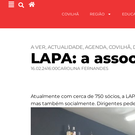
COVILHÃ
REGIÃO
EDUC
A VER
,
ACTUALIDADE
,
AGENDA
,
COVILHÃ
,
LAPA: a asso
16.02.24
16:00
CAROLINA FERNANDES
Atualmente com cerca de 750 sócios, a LAP
mas também socialmente. Dirigentes ped