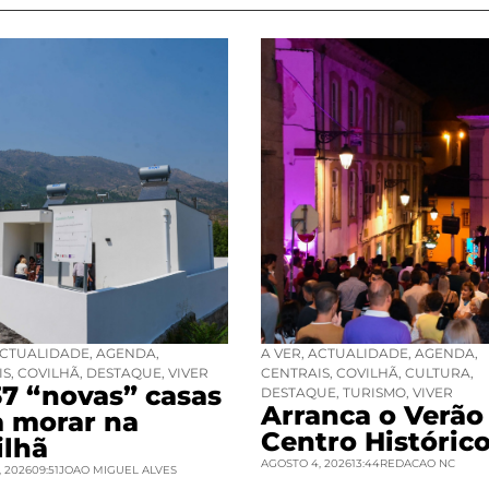
CTUALIDADE
,
AGENDA
,
A VER
,
ACTUALIDADE
,
AGENDA
,
IS
,
COVILHÃ
,
DESTAQUE
,
VIVER
CENTRAIS
,
COVILHÃ
,
CULTURA
,
37 “novas” casas
DESTAQUE
,
TURISMO
,
VIVER
Arranca o Verão
a morar na
Centro Históric
ilhã
AGOSTO 4, 2026
13:44
REDACAO NC
 2026
09:51
JOAO MIGUEL ALVES