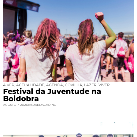
A VER
,
ACTUALIDADE
,
AGENDA
,
COVILHÃ
,
LAZER
,
VIVER
Festival da Juventude na
Boidobra
AGOSTO 7, 2026
11:50
REDACAO NC