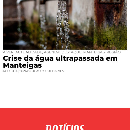
A VER
,
ACTUALIDADE
,
AGENDA
,
DESTAQUE
,
MANTEIGAS
,
REGIÃO
Crise da água ultrapassada em
Manteigas
AGOSTO 6, 2026
15:11
JOAO MIGUEL ALVES