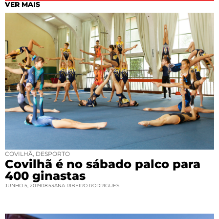
VER MAIS
COVILHÃ
,
DESPORTO
Covilhã é no sábado palco para
400 ginastas
JUNHO 5, 2019
08:53
ANA RIBEIRO RODRIGUES