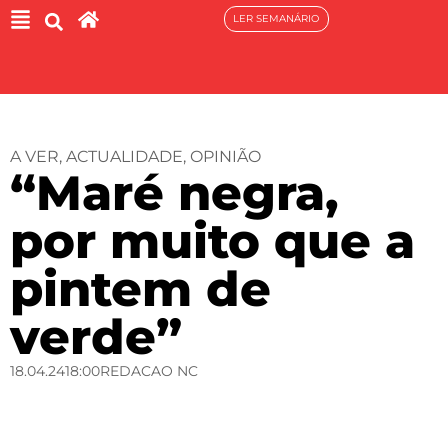
LER SEMANÁRIO
A VER
,
ACTUALIDADE
,
OPINIÃO
“Maré negra,
por muito que a
pintem de
verde”
18.04.24
18:00
REDACAO NC