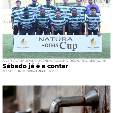
A VER
,
ACTUALIDADE
,
AGENDA
,
COVILHÃ
,
DESPORTO
,
DESTAQUE
Sábado já é a contar
AGOSTO 7, 2026
09:38
JOAO MIGUEL ALVES