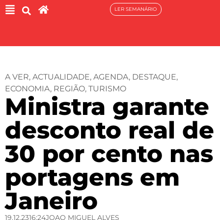
LER SEMANÁRIO
A VER
,
ACTUALIDADE
,
AGENDA
,
DESTAQUE
,
ECONOMIA
,
REGIÃO
,
TURISMO
Ministra garante
desconto real de
30 por cento nas
portagens em
Janeiro
19.12.23
16:24
JOAO MIGUEL ALVES