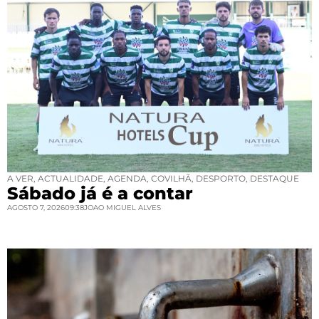
A VER
,
ACTUALIDADE
,
AGENDA
,
COVILHÃ
,
DESPORTO
,
DESTAQUE
Sábado já é a contar
AGOSTO 7, 2026
09:38
JOAO MIGUEL ALVES