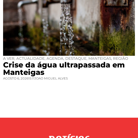
A VER
,
ACTUALIDADE
,
AGENDA
,
DESTAQUE
,
MANTEIGAS
,
REGIÃO
Crise da água ultrapassada em
Manteigas
AGOSTO 6, 2026
15:11
JOAO MIGUEL ALVES