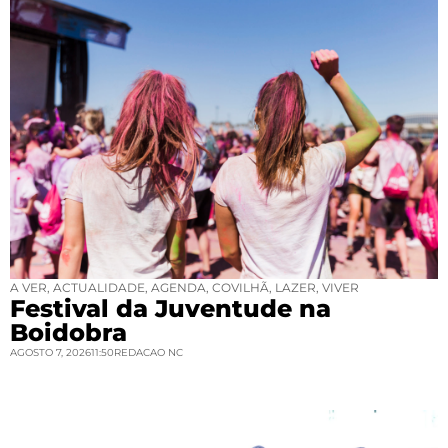
A VER
,
ACTUALIDADE
,
AGENDA
,
COVILHÃ
,
LAZER
,
VIVER
Festival da Juventude na
Boidobra
AGOSTO 7, 2026
11:50
REDACAO NC