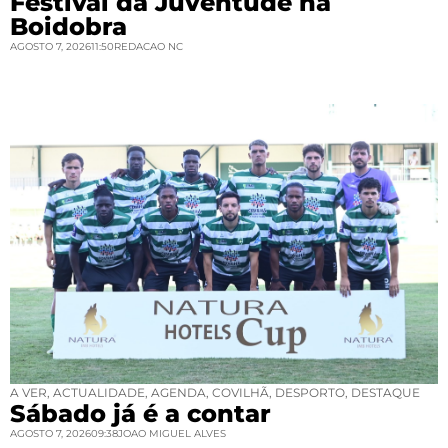
Festival da Juventude na
Boidobra
AGOSTO 7, 2026
11:50
REDACAO NC
A VER
,
ACTUALIDADE
,
AGENDA
,
COVILHÃ
,
DESPORTO
,
DESTAQUE
Sábado já é a contar
AGOSTO 7, 2026
09:38
JOAO MIGUEL ALVES