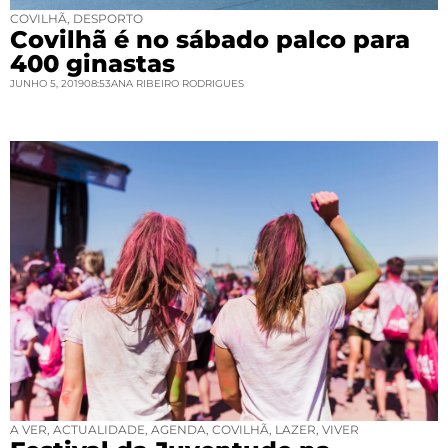
COVILHÃ
,
DESPORTO
Covilhã é no sábado palco para
400 ginastas
JUNHO 5, 2019
08:53
ANA RIBEIRO RODRIGUES
A VER
,
ACTUALIDADE
,
AGENDA
,
COVILHÃ
,
LAZER
,
VIVER