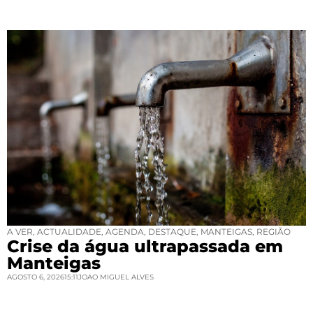
A VER
,
ACTUALIDADE
,
AGENDA
,
DESTAQUE
,
MANTEIGAS
,
REGIÃO
Crise da água ultrapassada em
Manteigas
AGOSTO 6, 2026
15:11
JOAO MIGUEL ALVES