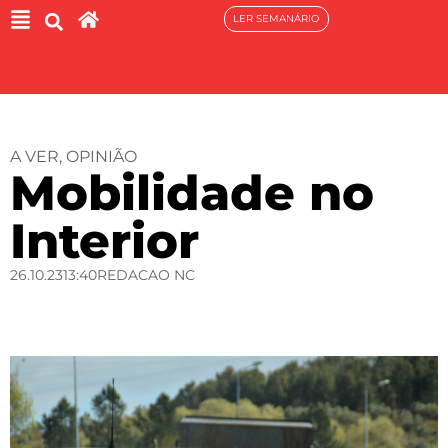
LER SEMANÁRIO
A VER
,
OPINIÃO
Mobilidade no
Interior
26.10.23
13:40
REDACAO NC