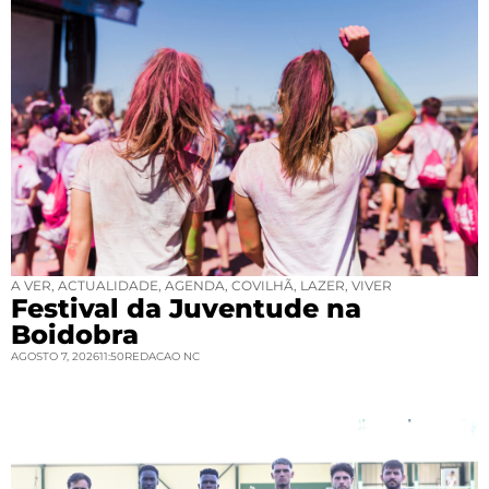
A VER
,
ACTUALIDADE
,
AGENDA
,
COVILHÃ
,
LAZER
,
VIVER
Festival da Juventude na
Boidobra
AGOSTO 7, 2026
11:50
REDACAO NC