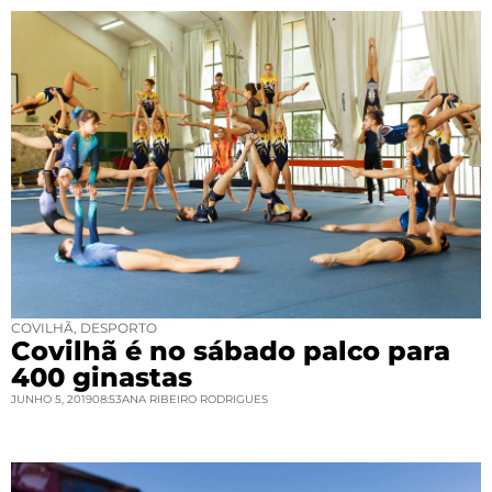
COVILHÃ
,
DESPORTO
Covilhã é no sábado palco para
400 ginastas
JUNHO 5, 2019
08:53
ANA RIBEIRO RODRIGUES