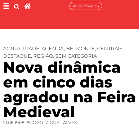
LER SEMANÁRIO
ACTUALIDADE
,
AGENDA
,
BELMONTE
,
CENTRAIS
,
DESTAQUE
,
REGIÃO
,
SEM CATEGORIA
Nova dinâmica
em cinco dias
agradou na Feira
Medieval
21.08.19
08:25
JOAO MIGUEL ALVES