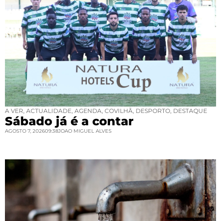
A VER
,
ACTUALIDADE
,
AGENDA
,
COVILHÃ
,
DESPORTO
,
DESTAQUE
Sábado já é a contar
AGOSTO 7, 2026
09:38
JOAO MIGUEL ALVES