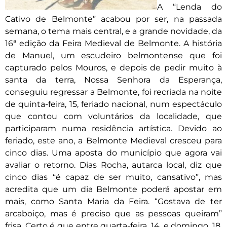
A “Lenda do
Cativo de Belmonte” acabou por ser, na passada
semana, o tema mais central, e a grande novidade, da
16ª edição da Feira Medieval de Belmonte. A história
de Manuel, um escudeiro belmontense que foi
capturado pelos Mouros, e depois de pedir muito à
santa da terra, Nossa Senhora da Esperança,
conseguiu regressar a Belmonte, foi recriada na noite
de quinta-feira, 15, feriado nacional, num espectáculo
que contou com voluntários da localidade, que
participaram numa residência artística. Devido ao
feriado, este ano, a Belmonte Medieval cresceu para
cinco dias. Uma aposta do município que agora vai
avaliar o retorno. Dias Rocha, autarca local, diz que
cinco dias “é capaz de ser muito, cansativo”, mas
acredita que um dia Belmonte poderá apostar em
mais, como Santa Maria da Feira. “Gostava de ter
arcaboiço, mas é preciso que as pessoas queiram”
frisa. Certo é que entre quarta-feira, 14, e domingo, 18,