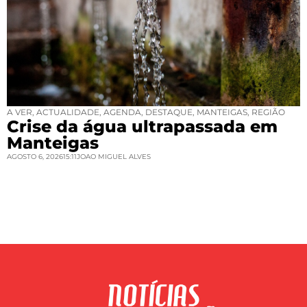
A VER
,
ACTUALIDADE
,
AGENDA
,
DESTAQUE
,
MANTEIGAS
,
REGIÃO
Crise da água ultrapassada em
Manteigas
AGOSTO 6, 2026
15:11
JOAO MIGUEL ALVES