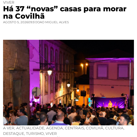
VIVER
Há 37 “novas” casas para morar
na Covilhã
AGOSTO 5, 2026
09:51
JOAO MIGUEL ALVES
A VER
,
ACTUALIDADE
,
AGENDA
,
CENTRAIS
,
COVILHÃ
,
CULTURA
,
DESTAQUE
,
TURISMO
,
VIVER