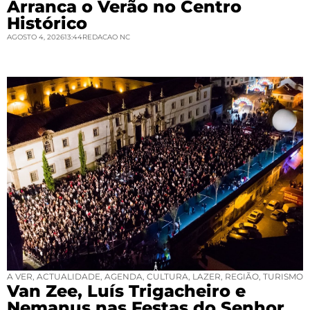
Arranca o Verão no Centro
Histórico
AGOSTO 4, 2026
13:44
REDACAO NC
A VER
,
ACTUALIDADE
,
AGENDA
,
CULTURA
,
LAZER
,
REGIÃO
,
TURISMO
Van Zee, Luís Trigacheiro e
Nemanus nas Festas do Senhor