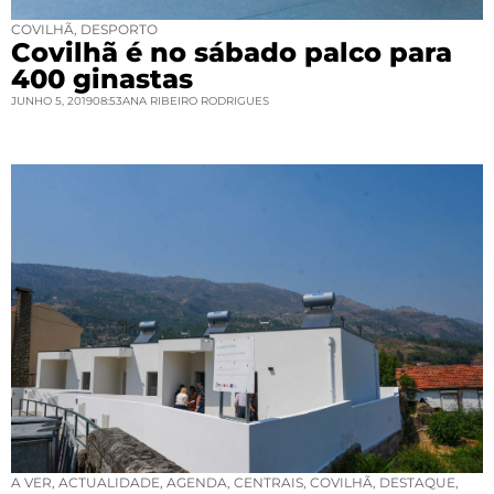
COVILHÃ
,
DESPORTO
Covilhã é no sábado palco para
400 ginastas
JUNHO 5, 2019
08:53
ANA RIBEIRO RODRIGUES
A VER
,
ACTUALIDADE
,
AGENDA
,
CENTRAIS
,
COVILHÃ
,
DESTAQUE
,