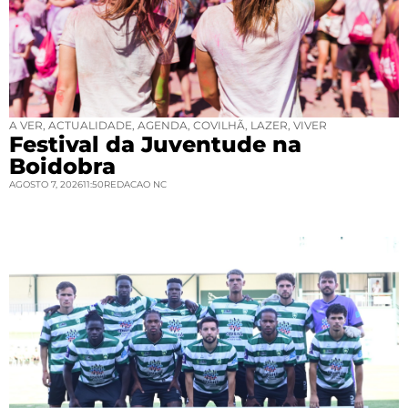
A VER
,
ACTUALIDADE
,
AGENDA
,
COVILHÃ
,
LAZER
,
VIVER
Festival da Juventude na
Boidobra
AGOSTO 7, 2026
11:50
REDACAO NC