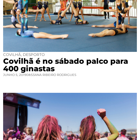
COVILHÃ
,
DESPORTO
Covilhã é no sábado palco para
400 ginastas
JUNHO 5, 2019
08:53
ANA RIBEIRO RODRIGUES