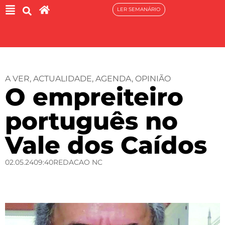
LER SEMANÁRIO
A VER
,
ACTUALIDADE
,
AGENDA
,
OPINIÃO
O empreiteiro
português no
Vale dos Caídos
02.05.24
09:40
REDACAO NC