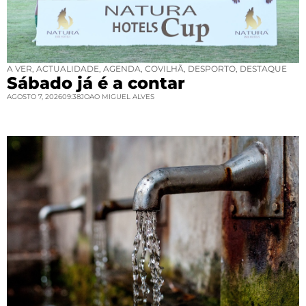
A VER
,
ACTUALIDADE
,
AGENDA
,
COVILHÃ
,
DESPORTO
,
DESTAQUE
Sábado já é a contar
AGOSTO 7, 2026
09:38
JOAO MIGUEL ALVES