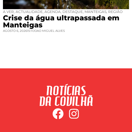
A VER
,
ACTUALIDADE
,
AGENDA
,
DESTAQUE
,
MANTEIGAS
,
REGIÃO
Crise da água ultrapassada em
Manteigas
AGOSTO 6, 2026
15:11
JOAO MIGUEL ALVES