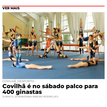
VER MAIS
COVILHÃ
,
DESPORTO
Covilhã é no sábado palco para
400 ginastas
JUNHO 5, 2019
08:53
ANA RIBEIRO RODRIGUES