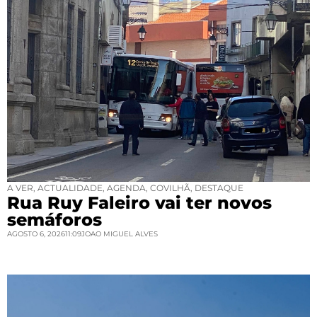
A VER
,
ACTUALIDADE
,
AGENDA
,
COVILHÃ
,
DESTAQUE
Rua Ruy Faleiro vai ter novos
semáforos
AGOSTO 6, 2026
11:09
JOAO MIGUEL ALVES