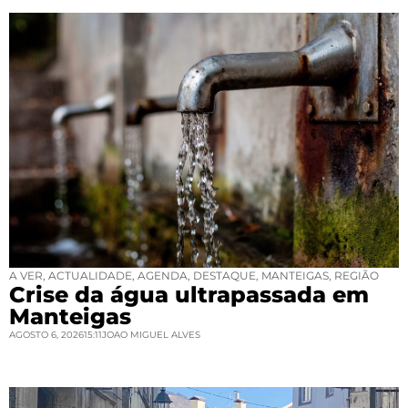
A VER
,
ACTUALIDADE
,
AGENDA
,
DESTAQUE
,
MANTEIGAS
,
REGIÃO
Crise da água ultrapassada em
Manteigas
AGOSTO 6, 2026
15:11
JOAO MIGUEL ALVES