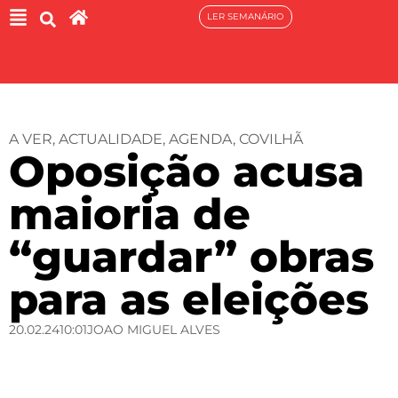
LER SEMANÁRIO
A VER
,
ACTUALIDADE
,
AGENDA
,
COVILHÃ
Oposição acusa
maioria de
“guardar” obras
para as eleições
20.02.24
10:01
JOAO MIGUEL ALVES