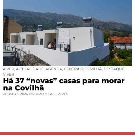
A VER
,
ACTUALIDADE
,
AGENDA
,
CENTRAIS
,
COVILHÃ
,
DESTAQUE
,
VIVER
Há 37 “novas” casas para morar
na Covilhã
AGOSTO 5, 2026
09:51
JOAO MIGUEL ALVES