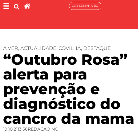
LER SEMANÁRIO
A VER
,
ACTUALIDADE
,
COVILHÃ
,
DESTAQUE
“Outubro Rosa”
alerta para
prevenção e
diagnóstico do
cancro da mama
19.10.21
13:56
REDACAO NC