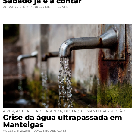
Sábado já é a contar
AGOSTO 7, 2026
09:38
JOAO MIGUEL ALVES
A VER
,
ACTUALIDADE
,
AGENDA
,
DESTAQUE
,
MANTEIGAS
,
REGIÃO
Crise da água ultrapassada em
Manteigas
AGOSTO 6, 2026
15:11
JOAO MIGUEL ALVES