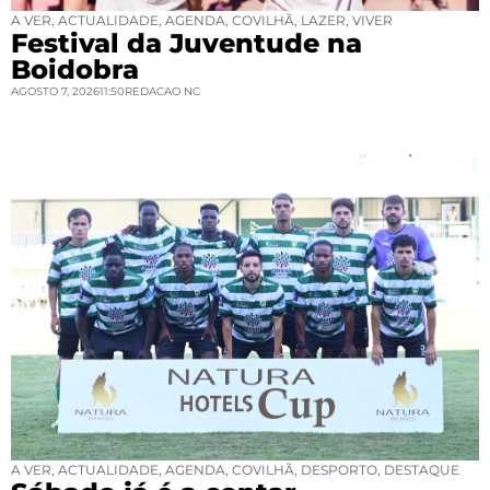
A VER
,
ACTUALIDADE
,
AGENDA
,
COVILHÃ
,
LAZER
,
VIVER
Festival da Juventude na
Boidobra
AGOSTO 7, 2026
11:50
REDACAO NC
A VER
,
ACTUALIDADE
,
AGENDA
,
COVILHÃ
,
DESPORTO
,
DESTAQUE