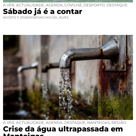
A VER
,
ACTUALIDADE
,
AGENDA
,
COVILHÃ
,
DESPORTO
,
DESTAQUE
Sábado já é a contar
AGOSTO 7, 2026
09:38
JOAO MIGUEL ALVES
A VER
,
ACTUALIDADE
,
AGENDA
,
DESTAQUE
,
MANTEIGAS
,
REGIÃO
Crise da água ultrapassada em