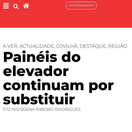
LER SEMANÁRIO
A VER
,
ACTUALIDADE
,
COVILHÃ
,
DESTAQUE
,
REGIÃO
Painéis do
elevador
continuam por
substituir
11.12.19
12:00
ANA RIBEIRO RODRIGUES