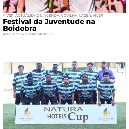
A VER
,
ACTUALIDADE
,
AGENDA
,
COVILHÃ
,
LAZER
,
VIVER
Festival da Juventude na
Boidobra
AGOSTO 7, 2026
11:50
REDACAO NC