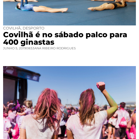
COVILHÃ
,
DESPORTO
Covilhã é no sábado palco para
400 ginastas
JUNHO 5, 2019
08:53
ANA RIBEIRO RODRIGUES