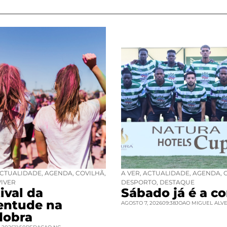
CTUALIDADE
,
AGENDA
,
COVILHÃ
,
A VER
,
ACTUALIDADE
,
AGENDA
,
VIVER
DESPORTO
,
DESTAQUE
ival da
Sábado já é a co
entude na
AGOSTO 7, 2026
09:38
JOAO MIGUEL ALV
dobra