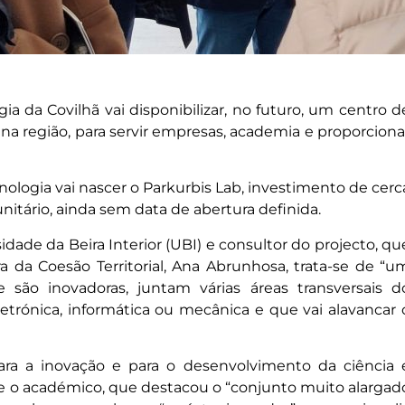
ia da Covilhã vai disponibilizar, no futuro, um centro d
 região, para servir empresas, academia e proporciona
ologia vai nascer o Parkurbis Lab, investimento de cerc
itário, ainda sem data de abertura definida.
dade da Beira Interior (UBI) e consultor do projecto, qu
a da Coesão Territorial, Ana Abrunhosa, trata-se de “u
e são inovadoras, juntam várias áreas transversais d
rónica, informática ou mecânica e que vai alavancar 
ara a inovação e para o desenvolvimento da ciência 
se o académico, que destacou o “conjunto muito alargad