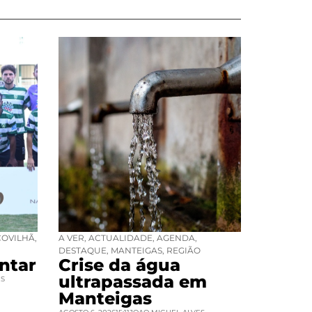
COVILHÃ
,
A VER
,
ACTUALIDADE
,
AGENDA
,
DESTAQUE
,
MANTEIGAS
,
REGIÃO
ntar
Crise da água
ultrapassada em
ES
Manteigas