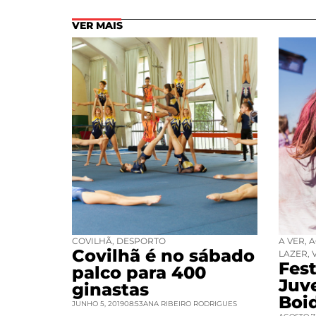
VER MAIS
COVILHÃ
,
DESPORTO
A VER
,
A
Covilhã é no sábado
LAZER
,
Fest
palco para 400
Juv
ginastas
Boi
JUNHO 5, 2019
08:53
ANA RIBEIRO RODRIGUES