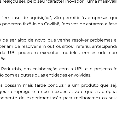
e realçou ser, pelo seu “carácter inovador”, uma mais-vali
 “em fase de aquisição”, vão permitir às empresas qu
poderem fazê-lo na Covilhã, “em vez de estarem a faze
ivo de ser algo de novo, que venha resolver problemas à
riam de resolver em outros sítios”, referiu, antecipand
s da UBI poderem executar modelos em estudo co
õe.
o Parkurbis, em colaboração com a UBI, e o projecto fo
ção com as outras duas entidades envolvidas.
pos possam mais tarde conduzir a um produto que sej
 gerar emprego e a nossa expectativa é que as própria
ponente de experimentação para melhorarem os seu