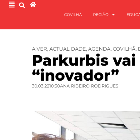
COVILHÃ
REGIÃO
EDUC
A VER
,
ACTUALIDADE
,
AGENDA
,
COVILHÃ
,
Parkurbis vai
“inovador”
30.03.22
10:30
ANA RIBEIRO RODRIGUES