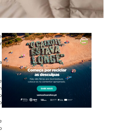
e
r
a
e
m
o
o
e
o