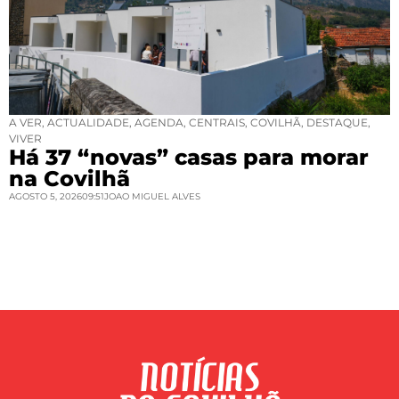
A VER
,
ACTUALIDADE
,
AGENDA
,
CENTRAIS
,
COVILHÃ
,
DESTAQUE
,
VIVER
Há 37 “novas” casas para morar
na Covilhã
AGOSTO 5, 2026
09:51
JOAO MIGUEL ALVES