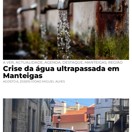
A VER
,
ACTUALIDADE
,
AGENDA
,
DESTAQUE
,
MANTEIGAS
,
REGIÃO
Crise da água ultrapassada em
Manteigas
AGOSTO 6, 2026
15:11
JOAO MIGUEL ALVES