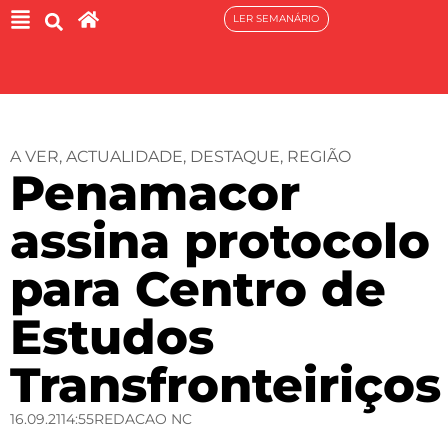
LER SEMANÁRIO
A VER
,
ACTUALIDADE
,
DESTAQUE
,
REGIÃO
Penamacor
assina protocolo
para Centro de
Estudos
Transfronteiriços
16.09.21
14:55
REDACAO NC