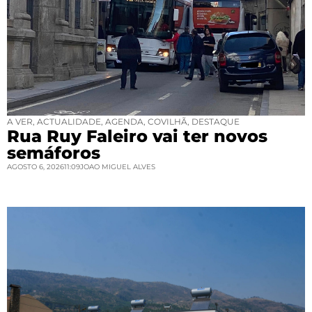
A VER
,
ACTUALIDADE
,
AGENDA
,
COVILHÃ
,
DESTAQUE
Rua Ruy Faleiro vai ter novos
semáforos
AGOSTO 6, 2026
11:09
JOAO MIGUEL ALVES